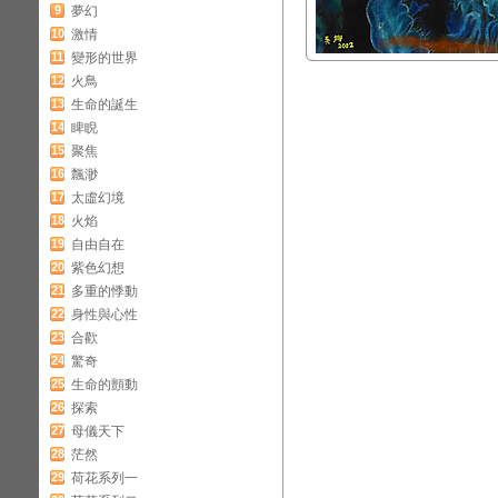
9
夢幻
10
激情
11
變形的世界
12
火鳥
13
生命的誕生
14
睥睨
15
聚焦
16
飄渺
17
太虛幻境
18
火焰
19
自由自在
20
紫色幻想
21
多重的悸動
22
身性與心性
23
合歡
24
驚奇
25
生命的顫動
26
探索
27
母儀天下
28
茫然
29
荷花系列一