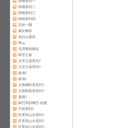
94
靜物系列一
95
靜物系列二
96
靜物系列三
97
靜物系列四
98
宏村一隅
99
藏女舞影
100
長白山瀑布
101
華山
102
毛澤東的微笑
103
時空之旅
104
太空之旅系列2
105
太空之旅系列3
106
旋渦1
107
旋渦2
108
太魯閣軓景系列1
109
太魯閣風景系列2
110
漩渦3
111
歐巴馬的嘴巴-改變
112
宇宙系列4
113
狂草與山水系列1
114
狂草與山水系列2
115
狂草與山水系列3