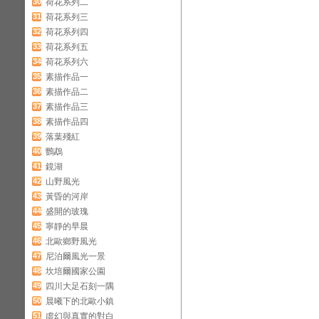
30
荷花系列二
31
荷花系列三
32
荷花系列四
33
荷花系列五
34
荷花系列六
35
素描作品一
36
素描作品二
37
素描作品三
38
素描作品四
39
落葉殘紅
40
鸚鵡
41
鏡湖
42
山野風光
43
黃昏的河岸
44
盛開的玻瑰
45
寧靜的早晨
46
北歐鄉野風光
47
尼泊爾風光一景
48
坎培爾國家公園
49
四川大足石刻一隅
50
晨曦下的北歐小鎮
51
虛幻與真實的對白