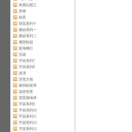
180
奇異幻想三
181
爭輝
182
秋景
183
荷花系列十
184
繽紛系列一
185
繽紛系列二
186
萬巒秋韻
187
藍海獨行
188
光源
189
宇宙系列7
190
宇宙系列8
191
波濤
192
洪荒大地
193
脆弱的星球
194
寂靜世界
195
慧星撞地球
196
宇宙系列9
197
宇宙系列10
198
宇宙系列11
199
宇宙系列12
200
宇宙系列13