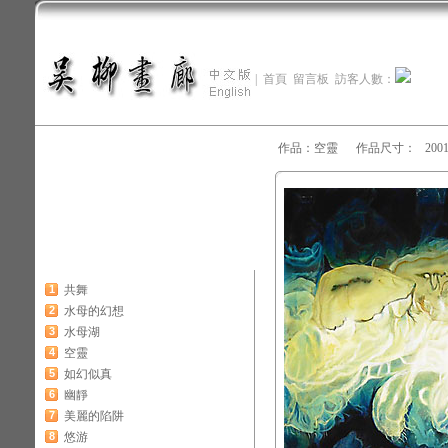
|
首頁
留言板
訪客人數：
作品：空靈 作品尺寸： 200
1
共舞
2
水母的幻想
3
水母湖
4
空靈
5
如幻似真
6
幽靜
7
美麗的陷阱
8
悠游