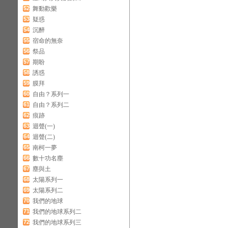
52
舞動歡樂
53
疑惑
54
沉醉
55
宿命的無奈
56
祭品
57
期盼
58
誘惑
59
膜拜
60
自由？系列一
61
自由？系列二
62
痕跡
63
迴聲(一)
64
迴聲(二)
65
南柯一夢
66
數十功名塵
67
塵與土
68
太陽系列一
69
太陽系列二
70
我們的地球
71
我們的地球系列二
72
我們的地球系列三