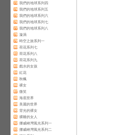
73
我們的地球系列四
74
我們的地球系列五
75
我們的地球系列六
76
我們的地球系列七
77
我們的地球系列八
78
漩渦
79
時空之旅系列一
80
荷花系列七
81
荷花系列八
82
荷花系列九
83
戲水的女孩
84
紅花
85
秋楓
86
裸女
87
微笑
88
海底世界
89
美麗的世界
90
背光的裸女
91
裸睡的女人
92
挪威峽灣風光系列一
93
挪威峽灣風光系列二