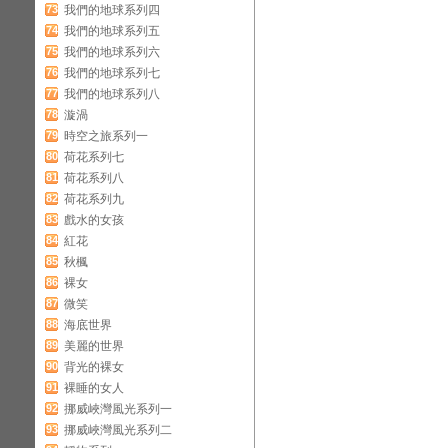
73
我們的地球系列四
74
我們的地球系列五
75
我們的地球系列六
76
我們的地球系列七
77
我們的地球系列八
78
漩渦
79
時空之旅系列一
80
荷花系列七
81
荷花系列八
82
荷花系列九
83
戲水的女孩
84
紅花
85
秋楓
86
裸女
87
微笑
88
海底世界
89
美麗的世界
90
背光的裸女
91
裸睡的女人
92
挪威峽灣風光系列一
93
挪威峽灣風光系列二