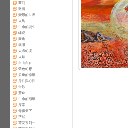
9
夢幻
10
激情
11
變形的世界
12
火鳥
13
生命的誕生
14
睥睨
15
聚焦
16
飄渺
17
太虛幻境
18
火焰
19
自由自在
20
紫色幻想
21
多重的悸動
22
身性與心性
23
合歡
24
驚奇
25
生命的顫動
26
探索
27
母儀天下
28
茫然
29
荷花系列一