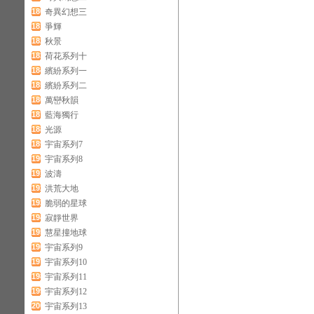
180
奇異幻想三
181
爭輝
182
秋景
183
荷花系列十
184
繽紛系列一
185
繽紛系列二
186
萬巒秋韻
187
藍海獨行
188
光源
189
宇宙系列7
190
宇宙系列8
191
波濤
192
洪荒大地
193
脆弱的星球
194
寂靜世界
195
慧星撞地球
196
宇宙系列9
197
宇宙系列10
198
宇宙系列11
199
宇宙系列12
200
宇宙系列13