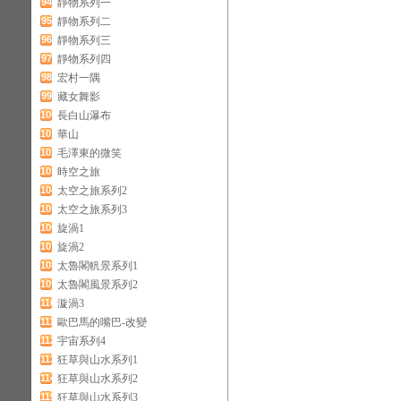
94
靜物系列一
95
靜物系列二
96
靜物系列三
97
靜物系列四
98
宏村一隅
99
藏女舞影
100
長白山瀑布
101
華山
102
毛澤東的微笑
103
時空之旅
104
太空之旅系列2
105
太空之旅系列3
106
旋渦1
107
旋渦2
108
太魯閣軓景系列1
109
太魯閣風景系列2
110
漩渦3
111
歐巴馬的嘴巴-改變
112
宇宙系列4
113
狂草與山水系列1
114
狂草與山水系列2
115
狂草與山水系列3