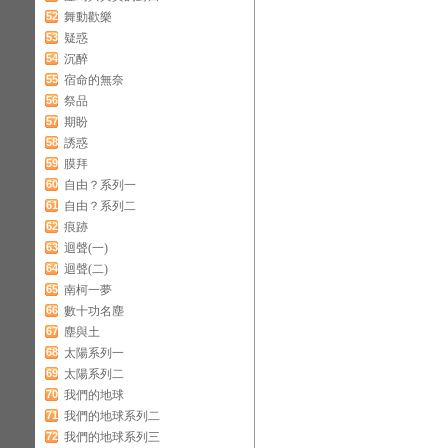
52
舞動歡樂
53
疑惑
54
沉醉
55
宿命的無奈
56
祭品
57
期盼
58
誘惑
59
膜拜
60
自由？系列一
61
自由？系列二
62
痕跡
63
迴聲(一)
64
迴聲(二)
65
南柯一夢
66
數十功名塵
67
塵與土
68
太陽系列一
69
太陽系列二
70
我們的地球
71
我們的地球系列二
72
我們的地球系列三