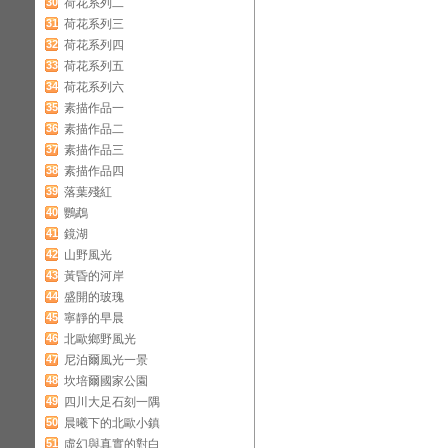
30
荷花系列二
31
荷花系列三
32
荷花系列四
33
荷花系列五
34
荷花系列六
35
素描作品一
36
素描作品二
37
素描作品三
38
素描作品四
39
落葉殘紅
40
鸚鵡
41
鏡湖
42
山野風光
43
黃昏的河岸
44
盛開的玻瑰
45
寧靜的早晨
46
北歐鄉野風光
47
尼泊爾風光一景
48
坎培爾國家公園
49
四川大足石刻一隅
50
晨曦下的北歐小鎮
51
虛幻與真實的對白