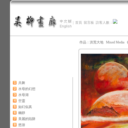
|
首頁
留言板
訪客人數：
作品：洪荒大地 Mixed Media 作
1
共舞
2
水母的幻想
3
水母湖
4
空靈
5
如幻似真
6
幽靜
7
美麗的陷阱
8
悠游