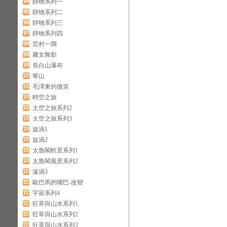
94
靜物系列一
95
靜物系列二
96
靜物系列三
97
靜物系列四
98
宏村一隅
99
藏女舞影
100
長白山瀑布
101
華山
102
毛澤東的微笑
103
時空之旅
104
太空之旅系列2
105
太空之旅系列3
106
旋渦1
107
旋渦2
108
太魯閣軓景系列1
109
太魯閣風景系列2
110
漩渦3
111
歐巴馬的嘴巴-改變
112
宇宙系列4
113
狂草與山水系列1
114
狂草與山水系列2
115
狂草與山水系列3