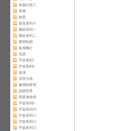
180
奇異幻想三
181
爭輝
182
秋景
183
荷花系列十
184
繽紛系列一
185
繽紛系列二
186
萬巒秋韻
187
藍海獨行
188
光源
189
宇宙系列7
190
宇宙系列8
191
波濤
192
洪荒大地
193
脆弱的星球
194
寂靜世界
195
慧星撞地球
196
宇宙系列9
197
宇宙系列10
198
宇宙系列11
199
宇宙系列12
200
宇宙系列13