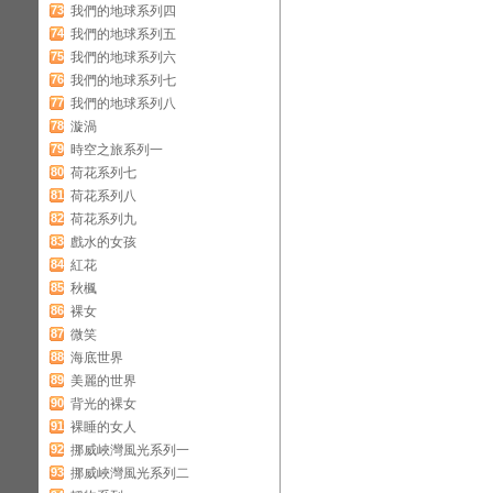
73
我們的地球系列四
74
我們的地球系列五
75
我們的地球系列六
76
我們的地球系列七
77
我們的地球系列八
78
漩渦
79
時空之旅系列一
80
荷花系列七
81
荷花系列八
82
荷花系列九
83
戲水的女孩
84
紅花
85
秋楓
86
裸女
87
微笑
88
海底世界
89
美麗的世界
90
背光的裸女
91
裸睡的女人
92
挪威峽灣風光系列一
93
挪威峽灣風光系列二