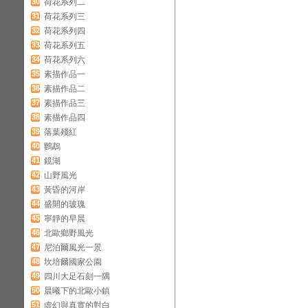
30
荷花系列二
31
荷花系列三
32
荷花系列四
33
荷花系列五
34
荷花系列六
35
素描作品一
36
素描作品二
37
素描作品三
38
素描作品四
39
落葉殘紅
40
鸚鵡
41
鏡湖
42
山野風光
43
黃昏的河岸
44
盛開的玻瑰
45
寧靜的早晨
46
北歐鄉野風光
47
尼泊爾風光一景
48
坎培爾國家公園
49
四川大足石刻一隅
50
晨曦下的北歐小鎮
51
虛幻與真實的對白