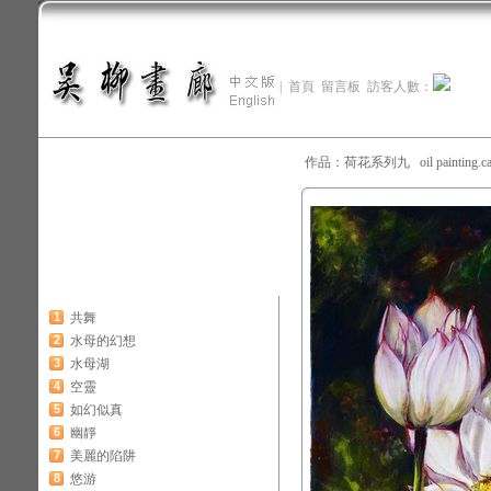
|
首頁
留言板
訪客人數：
作品：荷花系列九 oil painting.c
1
共舞
2
水母的幻想
3
水母湖
4
空靈
5
如幻似真
6
幽靜
7
美麗的陷阱
8
悠游