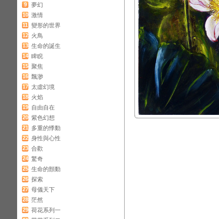
9
夢幻
10
激情
11
變形的世界
12
火鳥
13
生命的誕生
14
睥睨
15
聚焦
16
飄渺
17
太虛幻境
18
火焰
19
自由自在
20
紫色幻想
21
多重的悸動
22
身性與心性
23
合歡
24
驚奇
25
生命的顫動
26
探索
27
母儀天下
28
茫然
29
荷花系列一