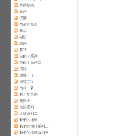
52
舞動歡樂
53
疑惑
54
沉醉
55
宿命的無奈
56
祭品
57
期盼
58
誘惑
59
膜拜
60
自由？系列一
61
自由？系列二
62
痕跡
63
迴聲(一)
64
迴聲(二)
65
南柯一夢
66
數十功名塵
67
塵與土
68
太陽系列一
69
太陽系列二
70
我們的地球
71
我們的地球系列二
72
我們的地球系列三