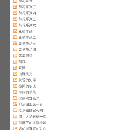
30
荷花系列二
31
荷花系列三
32
荷花系列四
33
荷花系列五
34
荷花系列六
35
素描作品一
36
素描作品二
37
素描作品三
38
素描作品四
39
落葉殘紅
40
鸚鵡
41
鏡湖
42
山野風光
43
黃昏的河岸
44
盛開的玻瑰
45
寧靜的早晨
46
北歐鄉野風光
47
尼泊爾風光一景
48
坎培爾國家公園
49
四川大足石刻一隅
50
晨曦下的北歐小鎮
51
虛幻與真實的對白