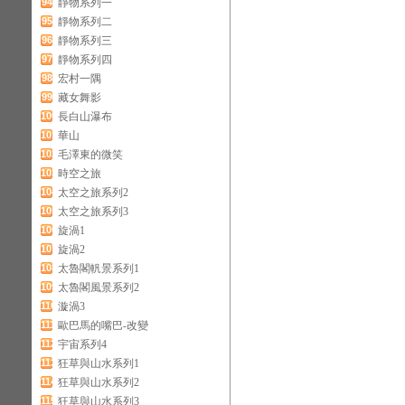
94
靜物系列一
95
靜物系列二
96
靜物系列三
97
靜物系列四
98
宏村一隅
99
藏女舞影
100
長白山瀑布
101
華山
102
毛澤東的微笑
103
時空之旅
104
太空之旅系列2
105
太空之旅系列3
106
旋渦1
107
旋渦2
108
太魯閣軓景系列1
109
太魯閣風景系列2
110
漩渦3
111
歐巴馬的嘴巴-改變
112
宇宙系列4
113
狂草與山水系列1
114
狂草與山水系列2
115
狂草與山水系列3