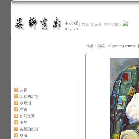
|
首頁
留言板
訪客人數：
作品：微笑 oil painting.canva
1
共舞
2
水母的幻想
3
水母湖
4
空靈
5
如幻似真
6
幽靜
7
美麗的陷阱
8
悠游