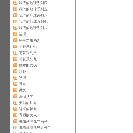
73
我們的地球系列四
74
我們的地球系列五
75
我們的地球系列六
76
我們的地球系列七
77
我們的地球系列八
78
漩渦
79
時空之旅系列一
80
荷花系列七
81
荷花系列八
82
荷花系列九
83
戲水的女孩
84
紅花
85
秋楓
86
裸女
87
微笑
88
海底世界
89
美麗的世界
90
背光的裸女
91
裸睡的女人
92
挪威峽灣風光系列一
93
挪威峽灣風光系列二