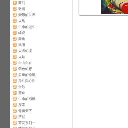
9
夢幻
10
激情
11
變形的世界
12
火鳥
13
生命的誕生
14
睥睨
15
聚焦
16
飄渺
17
太虛幻境
18
火焰
19
自由自在
20
紫色幻想
21
多重的悸動
22
身性與心性
23
合歡
24
驚奇
25
生命的顫動
26
探索
27
母儀天下
28
茫然
29
荷花系列一