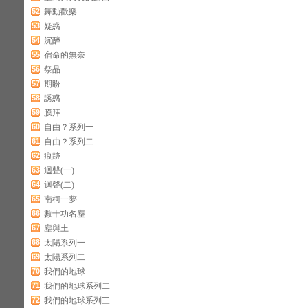
52
舞動歡樂
53
疑惑
54
沉醉
55
宿命的無奈
56
祭品
57
期盼
58
誘惑
59
膜拜
60
自由？系列一
61
自由？系列二
62
痕跡
63
迴聲(一)
64
迴聲(二)
65
南柯一夢
66
數十功名塵
67
塵與土
68
太陽系列一
69
太陽系列二
70
我們的地球
71
我們的地球系列二
72
我們的地球系列三