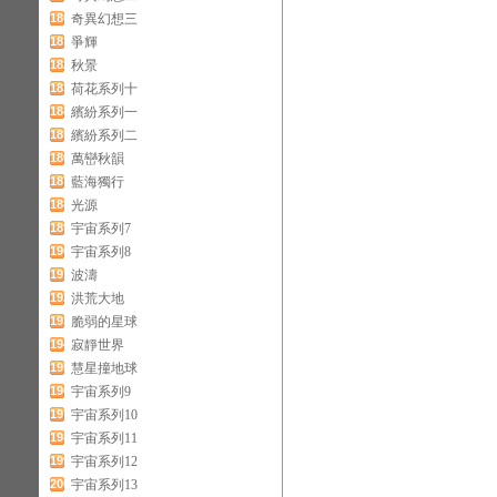
180
奇異幻想三
181
爭輝
182
秋景
183
荷花系列十
184
繽紛系列一
185
繽紛系列二
186
萬巒秋韻
187
藍海獨行
188
光源
189
宇宙系列7
190
宇宙系列8
191
波濤
192
洪荒大地
193
脆弱的星球
194
寂靜世界
195
慧星撞地球
196
宇宙系列9
197
宇宙系列10
198
宇宙系列11
199
宇宙系列12
200
宇宙系列13