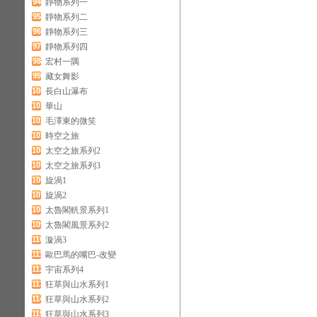
94
靜物系列一
95
靜物系列二
96
靜物系列三
97
靜物系列四
98
宏村一隅
99
藏女舞影
100
長白山瀑布
101
華山
102
毛澤東的微笑
103
時空之旅
104
太空之旅系列2
105
太空之旅系列3
106
旋渦1
107
旋渦2
108
太魯閣軓景系列1
109
太魯閣風景系列2
110
漩渦3
111
歐巴馬的嘴巴-改變
112
宇宙系列4
113
狂草與山水系列1
114
狂草與山水系列2
115
狂草與山水系列3