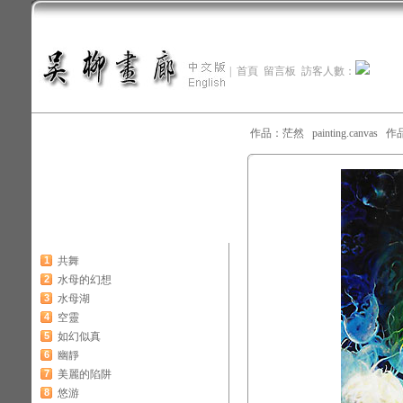
|
首頁
留言板
訪客人數：
作品：茫然 painting.canvas 作
1
共舞
2
水母的幻想
3
水母湖
4
空靈
5
如幻似真
6
幽靜
7
美麗的陷阱
8
悠游