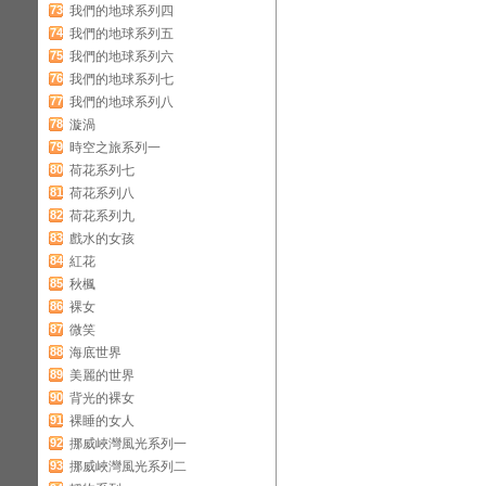
73
我們的地球系列四
74
我們的地球系列五
75
我們的地球系列六
76
我們的地球系列七
77
我們的地球系列八
78
漩渦
79
時空之旅系列一
80
荷花系列七
81
荷花系列八
82
荷花系列九
83
戲水的女孩
84
紅花
85
秋楓
86
裸女
87
微笑
88
海底世界
89
美麗的世界
90
背光的裸女
91
裸睡的女人
92
挪威峽灣風光系列一
93
挪威峽灣風光系列二