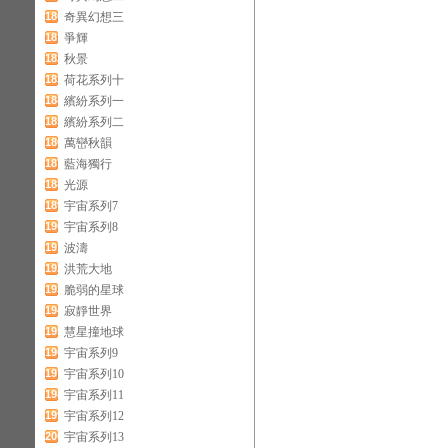
180
奇異幻想三
181
爭輝
182
秋景
183
荷花系列十
184
繽紛系列一
185
繽紛系列二
186
萬巒秋韻
187
藍海獨行
188
光源
189
宇宙系列7
190
宇宙系列8
191
波濤
192
洪荒大地
193
脆弱的星球
194
寂靜世界
195
慧星撞地球
196
宇宙系列9
197
宇宙系列10
198
宇宙系列11
199
宇宙系列12
200
宇宙系列13