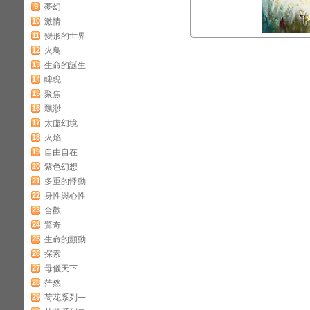
9
夢幻
10
激情
11
變形的世界
12
火鳥
13
生命的誕生
14
睥睨
15
聚焦
16
飄渺
17
太虛幻境
18
火焰
19
自由自在
20
紫色幻想
21
多重的悸動
22
身性與心性
23
合歡
24
驚奇
25
生命的顫動
26
探索
27
母儀天下
28
茫然
29
荷花系列一