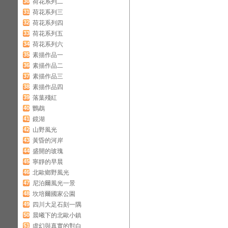
30
荷花系列二
31
荷花系列三
32
荷花系列四
33
荷花系列五
34
荷花系列六
35
素描作品一
36
素描作品二
37
素描作品三
38
素描作品四
39
落葉殘紅
40
鸚鵡
41
鏡湖
42
山野風光
43
黃昏的河岸
44
盛開的玻瑰
45
寧靜的早晨
46
北歐鄉野風光
47
尼泊爾風光一景
48
坎培爾國家公園
49
四川大足石刻一隅
50
晨曦下的北歐小鎮
51
虛幻與真實的對白