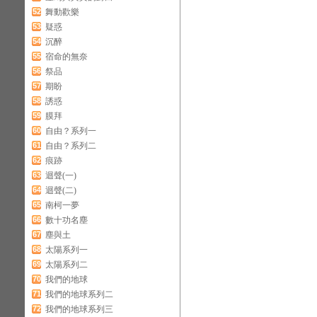
52
舞動歡樂
53
疑惑
54
沉醉
55
宿命的無奈
56
祭品
57
期盼
58
誘惑
59
膜拜
60
自由？系列一
61
自由？系列二
62
痕跡
63
迴聲(一)
64
迴聲(二)
65
南柯一夢
66
數十功名塵
67
塵與土
68
太陽系列一
69
太陽系列二
70
我們的地球
71
我們的地球系列二
72
我們的地球系列三