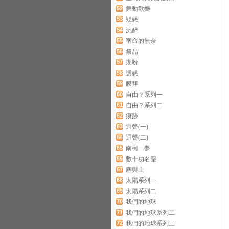
52
舞動歡樂
53
疑惑
54
沉醉
55
宿命的無奈
56
祭品
57
期盼
58
誘惑
59
膜拜
60
自由？系列一
61
自由？系列二
62
痕跡
63
迴聲(一)
64
迴聲(二)
65
南柯一夢
66
數十功名塵
67
塵與土
68
太陽系列一
69
太陽系列二
70
我們的地球
71
我們的地球系列二
72
我們的地球系列三