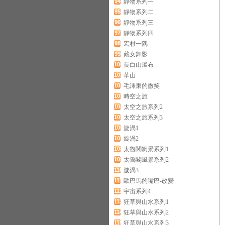
94
靜物系列一
95
靜物系列二
96
靜物系列三
97
靜物系列四
98
宏村一隅
99
藏女舞影
100
長白山瀑布
101
華山
102
毛澤東的微笑
103
時空之旅
104
太空之旅系列2
105
太空之旅系列3
106
旋渦1
107
旋渦2
108
太魯閣軓景系列1
109
太魯閣風景系列2
110
漩渦3
111
歐巴馬的嘴巴-改變
112
宇宙系列4
113
狂草與山水系列1
114
狂草與山水系列2
115
狂草與山水系列3