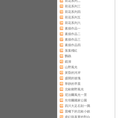
30
荷花系列二
31
荷花系列三
32
荷花系列四
33
荷花系列五
34
荷花系列六
35
素描作品一
36
素描作品二
37
素描作品三
38
素描作品四
39
落葉殘紅
40
鸚鵡
41
鏡湖
42
山野風光
43
黃昏的河岸
44
盛開的玻瑰
45
寧靜的早晨
46
北歐鄉野風光
47
尼泊爾風光一景
48
坎培爾國家公園
49
四川大足石刻一隅
50
晨曦下的北歐小鎮
51
虛幻與真實的對白