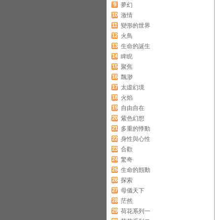
9
夢幻
10
激情
11
變形的世界
12
火鳥
13
生命的誕生
14
睥睨
15
聚焦
16
飄渺
17
太虛幻境
18
火焰
19
自由自在
20
紫色幻想
21
多重的悸動
22
身性與心性
23
合歡
24
驚奇
25
生命的顫動
26
探索
27
母儀天下
28
茫然
29
荷花系列一