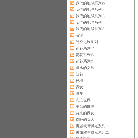
73
我們的地球系列四
74
我們的地球系列五
75
我們的地球系列六
76
我們的地球系列七
77
我們的地球系列八
78
漩渦
79
時空之旅系列一
80
荷花系列七
81
荷花系列八
82
荷花系列九
83
戲水的女孩
84
紅花
85
秋楓
86
裸女
87
微笑
88
海底世界
89
美麗的世界
90
背光的裸女
91
裸睡的女人
92
挪威峽灣風光系列一
93
挪威峽灣風光系列二