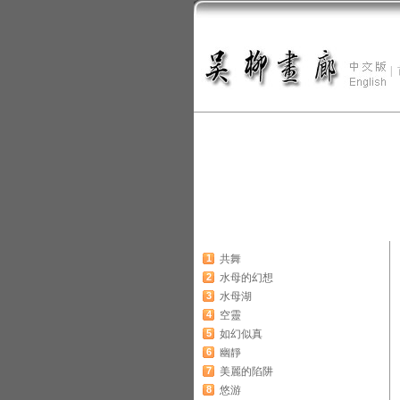
|
1
共舞
2
水母的幻想
3
水母湖
4
空靈
5
如幻似真
6
幽靜
7
美麗的陷阱
8
悠游