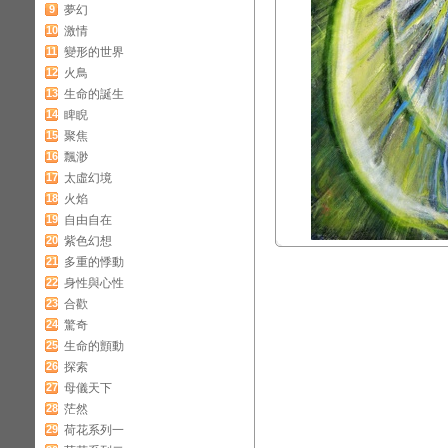
9
夢幻
10
激情
11
變形的世界
12
火鳥
13
生命的誕生
14
睥睨
15
聚焦
16
飄渺
17
太虛幻境
18
火焰
19
自由自在
20
紫色幻想
21
多重的悸動
22
身性與心性
23
合歡
24
驚奇
25
生命的顫動
26
探索
27
母儀天下
28
茫然
29
荷花系列一