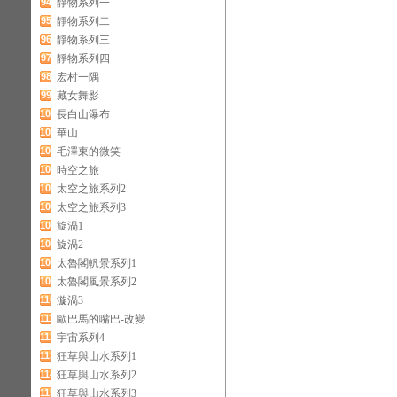
94
靜物系列一
95
靜物系列二
96
靜物系列三
97
靜物系列四
98
宏村一隅
99
藏女舞影
100
長白山瀑布
101
華山
102
毛澤東的微笑
103
時空之旅
104
太空之旅系列2
105
太空之旅系列3
106
旋渦1
107
旋渦2
108
太魯閣軓景系列1
109
太魯閣風景系列2
110
漩渦3
111
歐巴馬的嘴巴-改變
112
宇宙系列4
113
狂草與山水系列1
114
狂草與山水系列2
115
狂草與山水系列3