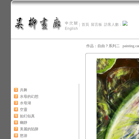
|
首頁
留言板
訪客人數：
作品：自由？系列二 painting.can
1
共舞
2
水母的幻想
3
水母湖
4
空靈
5
如幻似真
6
幽靜
7
美麗的陷阱
8
悠游