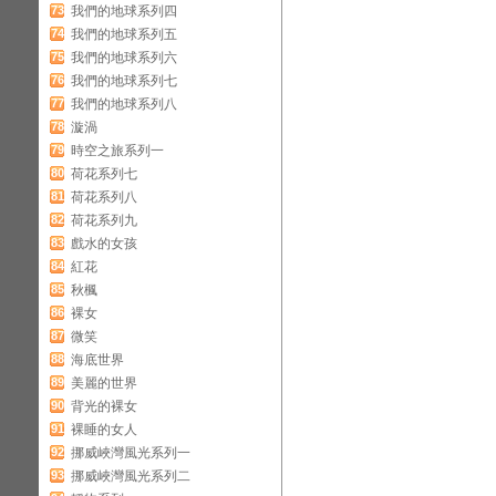
73
我們的地球系列四
74
我們的地球系列五
75
我們的地球系列六
76
我們的地球系列七
77
我們的地球系列八
78
漩渦
79
時空之旅系列一
80
荷花系列七
81
荷花系列八
82
荷花系列九
83
戲水的女孩
84
紅花
85
秋楓
86
裸女
87
微笑
88
海底世界
89
美麗的世界
90
背光的裸女
91
裸睡的女人
92
挪威峽灣風光系列一
93
挪威峽灣風光系列二