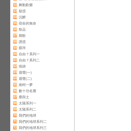
52
舞動歡樂
53
疑惑
54
沉醉
55
宿命的無奈
56
祭品
57
期盼
58
誘惑
59
膜拜
60
自由？系列一
61
自由？系列二
62
痕跡
63
迴聲(一)
64
迴聲(二)
65
南柯一夢
66
數十功名塵
67
塵與土
68
太陽系列一
69
太陽系列二
70
我們的地球
71
我們的地球系列二
72
我們的地球系列三