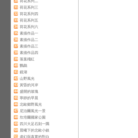
30
荷花系列二
31
荷花系列三
32
荷花系列四
33
荷花系列五
34
荷花系列六
35
素描作品一
36
素描作品二
37
素描作品三
38
素描作品四
39
落葉殘紅
40
鸚鵡
41
鏡湖
42
山野風光
43
黃昏的河岸
44
盛開的玻瑰
45
寧靜的早晨
46
北歐鄉野風光
47
尼泊爾風光一景
48
坎培爾國家公園
49
四川大足石刻一隅
50
晨曦下的北歐小鎮
51
虛幻與真實的對白