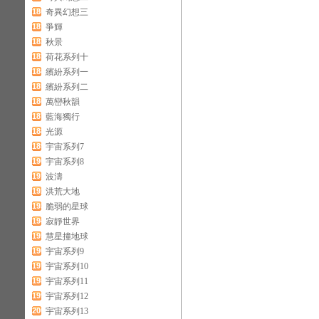
180
奇異幻想三
181
爭輝
182
秋景
183
荷花系列十
184
繽紛系列一
185
繽紛系列二
186
萬巒秋韻
187
藍海獨行
188
光源
189
宇宙系列7
190
宇宙系列8
191
波濤
192
洪荒大地
193
脆弱的星球
194
寂靜世界
195
慧星撞地球
196
宇宙系列9
197
宇宙系列10
198
宇宙系列11
199
宇宙系列12
200
宇宙系列13