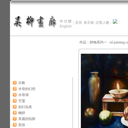
|
首頁
留言板
訪客人數：
作品：靜物系列一 oil painting.c
1
共舞
2
水母的幻想
3
水母湖
4
空靈
5
如幻似真
6
幽靜
7
美麗的陷阱
8
悠游