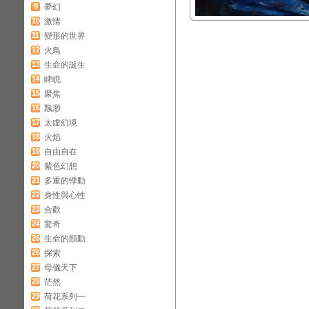
9
夢幻
10
激情
11
變形的世界
12
火鳥
13
生命的誕生
14
睥睨
15
聚焦
16
飄渺
17
太虛幻境
18
火焰
19
自由自在
20
紫色幻想
21
多重的悸動
22
身性與心性
23
合歡
24
驚奇
25
生命的顫動
26
探索
27
母儀天下
28
茫然
29
荷花系列一