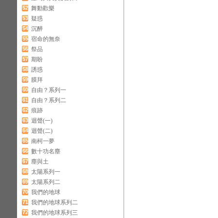
52
舞動歡樂
53
疑惑
54
沉醉
55
宿命的無奈
56
祭品
57
期盼
58
誘惑
59
膜拜
60
自由？系列一
61
自由？系列二
62
痕跡
63
迴聲(一)
64
迴聲(二)
65
南柯一夢
66
數十功名塵
67
塵與土
68
太陽系列一
69
太陽系列二
70
我們的地球
71
我們的地球系列二
72
我們的地球系列三