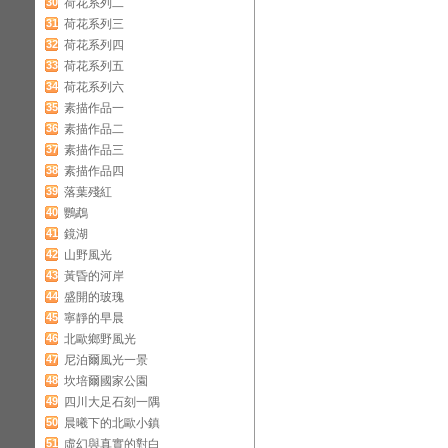
30
荷花系列二
31
荷花系列三
32
荷花系列四
33
荷花系列五
34
荷花系列六
35
素描作品一
36
素描作品二
37
素描作品三
38
素描作品四
39
落葉殘紅
40
鸚鵡
41
鏡湖
42
山野風光
43
黃昏的河岸
44
盛開的玻瑰
45
寧靜的早晨
46
北歐鄉野風光
47
尼泊爾風光一景
48
坎培爾國家公園
49
四川大足石刻一隅
50
晨曦下的北歐小鎮
51
虛幻與真實的對白