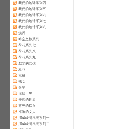
73
我們的地球系列四
74
我們的地球系列五
75
我們的地球系列六
76
我們的地球系列七
77
我們的地球系列八
78
漩渦
79
時空之旅系列一
80
荷花系列七
81
荷花系列八
82
荷花系列九
83
戲水的女孩
84
紅花
85
秋楓
86
裸女
87
微笑
88
海底世界
89
美麗的世界
90
背光的裸女
91
裸睡的女人
92
挪威峽灣風光系列一
93
挪威峽灣風光系列二