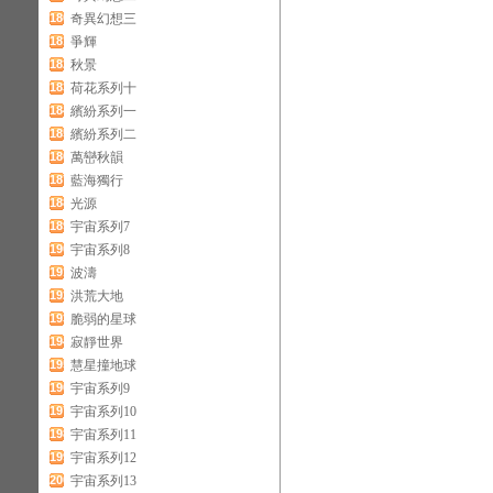
180
奇異幻想三
181
爭輝
182
秋景
183
荷花系列十
184
繽紛系列一
185
繽紛系列二
186
萬巒秋韻
187
藍海獨行
188
光源
189
宇宙系列7
190
宇宙系列8
191
波濤
192
洪荒大地
193
脆弱的星球
194
寂靜世界
195
慧星撞地球
196
宇宙系列9
197
宇宙系列10
198
宇宙系列11
199
宇宙系列12
200
宇宙系列13