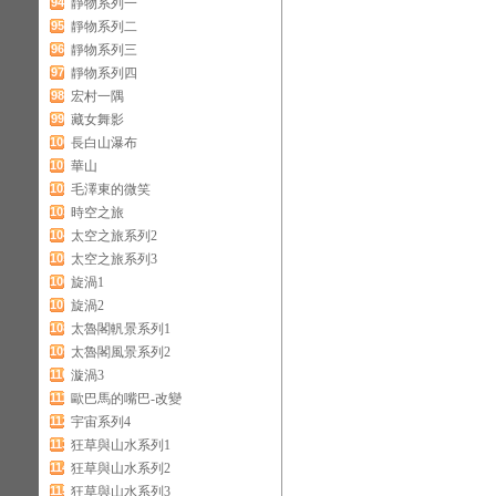
94
靜物系列一
95
靜物系列二
96
靜物系列三
97
靜物系列四
98
宏村一隅
99
藏女舞影
100
長白山瀑布
101
華山
102
毛澤東的微笑
103
時空之旅
104
太空之旅系列2
105
太空之旅系列3
106
旋渦1
107
旋渦2
108
太魯閣軓景系列1
109
太魯閣風景系列2
110
漩渦3
111
歐巴馬的嘴巴-改變
112
宇宙系列4
113
狂草與山水系列1
114
狂草與山水系列2
115
狂草與山水系列3