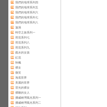
73
我們的地球系列四
74
我們的地球系列五
75
我們的地球系列六
76
我們的地球系列七
77
我們的地球系列八
78
漩渦
79
時空之旅系列一
80
荷花系列七
81
荷花系列八
82
荷花系列九
83
戲水的女孩
84
紅花
85
秋楓
86
裸女
87
微笑
88
海底世界
89
美麗的世界
90
背光的裸女
91
裸睡的女人
92
挪威峽灣風光系列一
93
挪威峽灣風光系列二