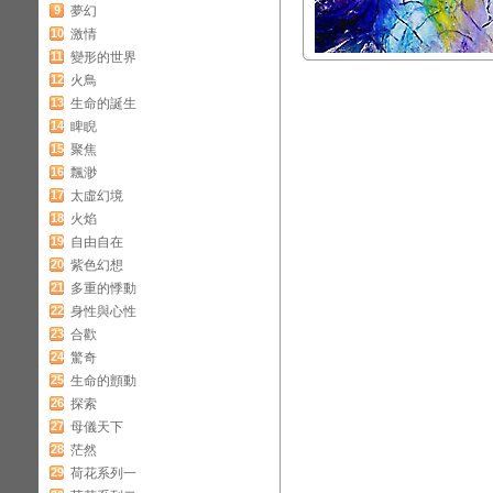
9
夢幻
10
激情
11
變形的世界
12
火鳥
13
生命的誕生
14
睥睨
15
聚焦
16
飄渺
17
太虛幻境
18
火焰
19
自由自在
20
紫色幻想
21
多重的悸動
22
身性與心性
23
合歡
24
驚奇
25
生命的顫動
26
探索
27
母儀天下
28
茫然
29
荷花系列一