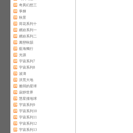
180
奇異幻想三
181
爭輝
182
秋景
183
荷花系列十
184
繽紛系列一
185
繽紛系列二
186
萬巒秋韻
187
藍海獨行
188
光源
189
宇宙系列7
190
宇宙系列8
191
波濤
192
洪荒大地
193
脆弱的星球
194
寂靜世界
195
慧星撞地球
196
宇宙系列9
197
宇宙系列10
198
宇宙系列11
199
宇宙系列12
200
宇宙系列13