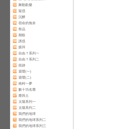
52
舞動歡樂
53
疑惑
54
沉醉
55
宿命的無奈
56
祭品
57
期盼
58
誘惑
59
膜拜
60
自由？系列一
61
自由？系列二
62
痕跡
63
迴聲(一)
64
迴聲(二)
65
南柯一夢
66
數十功名塵
67
塵與土
68
太陽系列一
69
太陽系列二
70
我們的地球
71
我們的地球系列二
72
我們的地球系列三