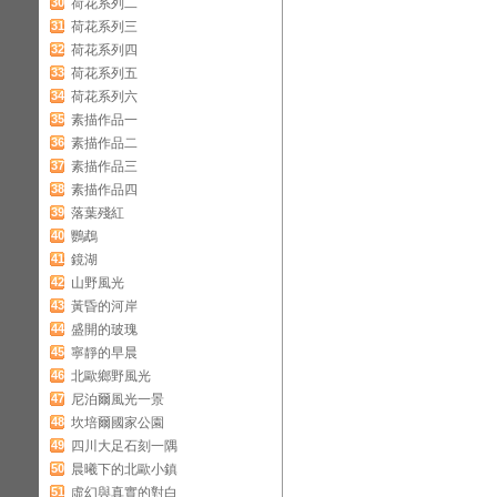
30
荷花系列二
31
荷花系列三
32
荷花系列四
33
荷花系列五
34
荷花系列六
35
素描作品一
36
素描作品二
37
素描作品三
38
素描作品四
39
落葉殘紅
40
鸚鵡
41
鏡湖
42
山野風光
43
黃昏的河岸
44
盛開的玻瑰
45
寧靜的早晨
46
北歐鄉野風光
47
尼泊爾風光一景
48
坎培爾國家公園
49
四川大足石刻一隅
50
晨曦下的北歐小鎮
51
虛幻與真實的對白