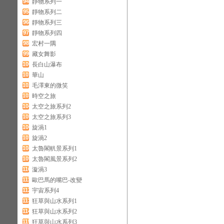
94
靜物系列一
95
靜物系列二
96
靜物系列三
97
靜物系列四
98
宏村一隅
99
藏女舞影
100
長白山瀑布
101
華山
102
毛澤東的微笑
103
時空之旅
104
太空之旅系列2
105
太空之旅系列3
106
旋渦1
107
旋渦2
108
太魯閣軓景系列1
109
太魯閣風景系列2
110
漩渦3
111
歐巴馬的嘴巴-改變
112
宇宙系列4
113
狂草與山水系列1
114
狂草與山水系列2
115
狂草與山水系列3