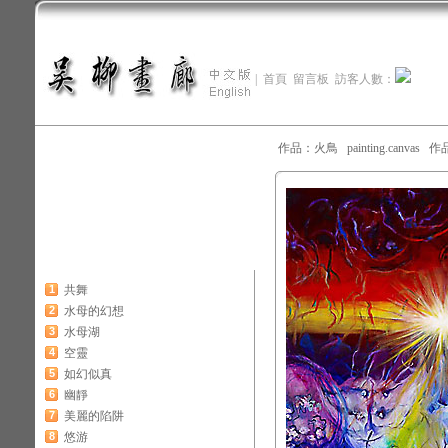
|
首頁
留言板
訪客人數：
作品：火鳥 painting.canvas 作
1
共舞
2
水母的幻想
3
水母湖
4
空靈
5
如幻似真
6
幽靜
7
美麗的陷阱
8
悠游