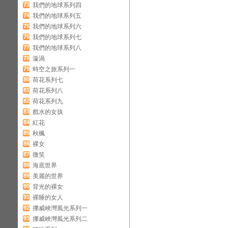
73
我們的地球系列四
74
我們的地球系列五
75
我們的地球系列六
76
我們的地球系列七
77
我們的地球系列八
78
漩渦
79
時空之旅系列一
80
荷花系列七
81
荷花系列八
82
荷花系列九
83
戲水的女孩
84
紅花
85
秋楓
86
裸女
87
微笑
88
海底世界
89
美麗的世界
90
背光的裸女
91
裸睡的女人
92
挪威峽灣風光系列一
93
挪威峽灣風光系列二