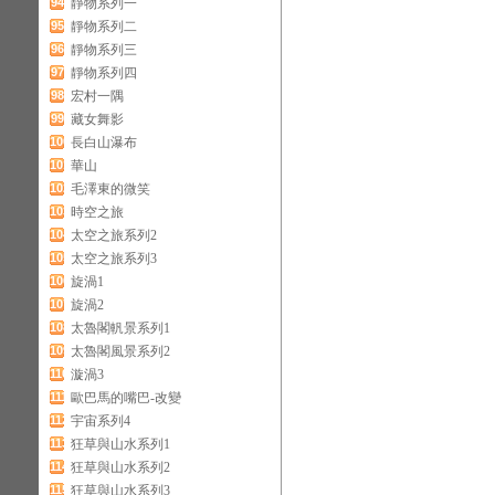
94
靜物系列一
95
靜物系列二
96
靜物系列三
97
靜物系列四
98
宏村一隅
99
藏女舞影
100
長白山瀑布
101
華山
102
毛澤東的微笑
103
時空之旅
104
太空之旅系列2
105
太空之旅系列3
106
旋渦1
107
旋渦2
108
太魯閣軓景系列1
109
太魯閣風景系列2
110
漩渦3
111
歐巴馬的嘴巴-改變
112
宇宙系列4
113
狂草與山水系列1
114
狂草與山水系列2
115
狂草與山水系列3