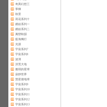
180
奇異幻想三
181
爭輝
182
秋景
183
荷花系列十
184
繽紛系列一
185
繽紛系列二
186
萬巒秋韻
187
藍海獨行
188
光源
189
宇宙系列7
190
宇宙系列8
191
波濤
192
洪荒大地
193
脆弱的星球
194
寂靜世界
195
慧星撞地球
196
宇宙系列9
197
宇宙系列10
198
宇宙系列11
199
宇宙系列12
200
宇宙系列13