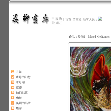
|
首頁
留言板
訪客人數：
作品：旋渦1 Mixed Medium on 
1
共舞
2
水母的幻想
3
水母湖
4
空靈
5
如幻似真
6
幽靜
7
美麗的陷阱
8
悠游