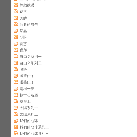
52
舞動歡樂
53
疑惑
54
沉醉
55
宿命的無奈
56
祭品
57
期盼
58
誘惑
59
膜拜
60
自由？系列一
61
自由？系列二
62
痕跡
63
迴聲(一)
64
迴聲(二)
65
南柯一夢
66
數十功名塵
67
塵與土
68
太陽系列一
69
太陽系列二
70
我們的地球
71
我們的地球系列二
72
我們的地球系列三