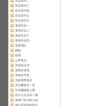
30
荷花系列二
31
荷花系列三
32
荷花系列四
33
荷花系列五
34
荷花系列六
35
素描作品一
36
素描作品二
37
素描作品三
38
素描作品四
39
落葉殘紅
40
鸚鵡
41
鏡湖
42
山野風光
43
黃昏的河岸
44
盛開的玻瑰
45
寧靜的早晨
46
北歐鄉野風光
47
尼泊爾風光一景
48
坎培爾國家公園
49
四川大足石刻一隅
50
晨曦下的北歐小鎮
51
虛幻與真實的對白