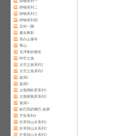
94
靜物系列一
95
靜物系列二
96
靜物系列三
97
靜物系列四
98
宏村一隅
99
藏女舞影
100
長白山瀑布
101
華山
102
毛澤東的微笑
103
時空之旅
104
太空之旅系列2
105
太空之旅系列3
106
旋渦1
107
旋渦2
108
太魯閣軓景系列1
109
太魯閣風景系列2
110
漩渦3
111
歐巴馬的嘴巴-改變
112
宇宙系列4
113
狂草與山水系列1
114
狂草與山水系列2
115
狂草與山水系列3