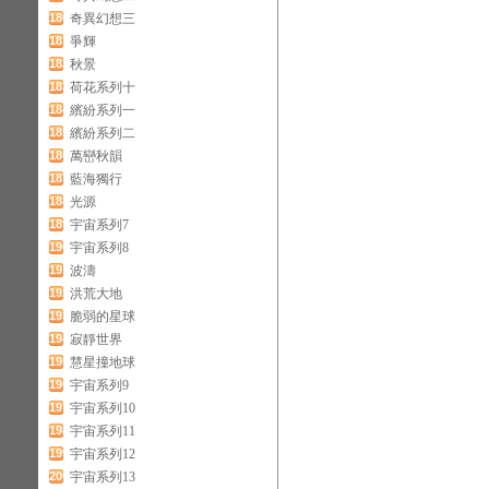
180
奇異幻想三
181
爭輝
182
秋景
183
荷花系列十
184
繽紛系列一
185
繽紛系列二
186
萬巒秋韻
187
藍海獨行
188
光源
189
宇宙系列7
190
宇宙系列8
191
波濤
192
洪荒大地
193
脆弱的星球
194
寂靜世界
195
慧星撞地球
196
宇宙系列9
197
宇宙系列10
198
宇宙系列11
199
宇宙系列12
200
宇宙系列13