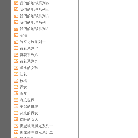
73
我們的地球系列四
74
我們的地球系列五
75
我們的地球系列六
76
我們的地球系列七
77
我們的地球系列八
78
漩渦
79
時空之旅系列一
80
荷花系列七
81
荷花系列八
82
荷花系列九
83
戲水的女孩
84
紅花
85
秋楓
86
裸女
87
微笑
88
海底世界
89
美麗的世界
90
背光的裸女
91
裸睡的女人
92
挪威峽灣風光系列一
93
挪威峽灣風光系列二