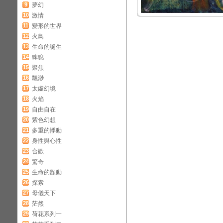
9
夢幻
10
激情
11
變形的世界
12
火鳥
13
生命的誕生
14
睥睨
15
聚焦
16
飄渺
17
太虛幻境
18
火焰
19
自由自在
20
紫色幻想
21
多重的悸動
22
身性與心性
23
合歡
24
驚奇
25
生命的顫動
26
探索
27
母儀天下
28
茫然
29
荷花系列一