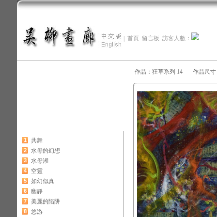
|
首頁
留言板
訪客人數：
作品：狂草系列 14 作品尺寸：65
1
共舞
2
水母的幻想
3
水母湖
4
空靈
5
如幻似真
6
幽靜
7
美麗的陷阱
8
悠游