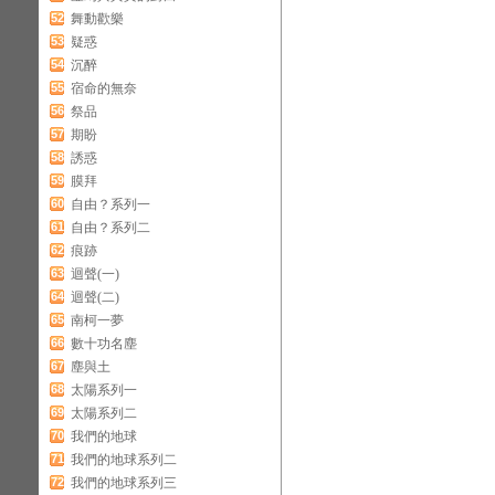
52
舞動歡樂
53
疑惑
54
沉醉
55
宿命的無奈
56
祭品
57
期盼
58
誘惑
59
膜拜
60
自由？系列一
61
自由？系列二
62
痕跡
63
迴聲(一)
64
迴聲(二)
65
南柯一夢
66
數十功名塵
67
塵與土
68
太陽系列一
69
太陽系列二
70
我們的地球
71
我們的地球系列二
72
我們的地球系列三