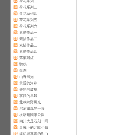
30
荷花系列二
31
荷花系列三
32
荷花系列四
33
荷花系列五
34
荷花系列六
35
素描作品一
36
素描作品二
37
素描作品三
38
素描作品四
39
落葉殘紅
40
鸚鵡
41
鏡湖
42
山野風光
43
黃昏的河岸
44
盛開的玻瑰
45
寧靜的早晨
46
北歐鄉野風光
47
尼泊爾風光一景
48
坎培爾國家公園
49
四川大足石刻一隅
50
晨曦下的北歐小鎮
51
虛幻與真實的對白