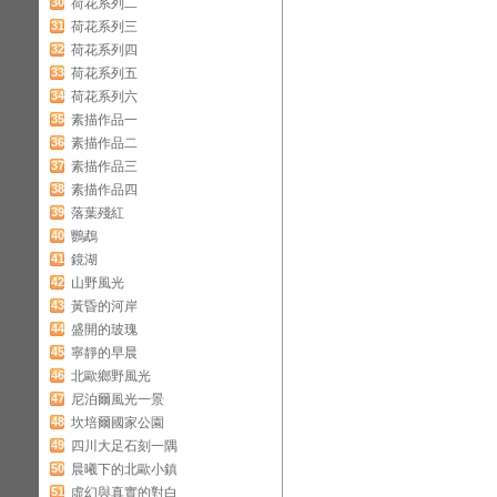
30
荷花系列二
31
荷花系列三
32
荷花系列四
33
荷花系列五
34
荷花系列六
35
素描作品一
36
素描作品二
37
素描作品三
38
素描作品四
39
落葉殘紅
40
鸚鵡
41
鏡湖
42
山野風光
43
黃昏的河岸
44
盛開的玻瑰
45
寧靜的早晨
46
北歐鄉野風光
47
尼泊爾風光一景
48
坎培爾國家公園
49
四川大足石刻一隅
50
晨曦下的北歐小鎮
51
虛幻與真實的對白