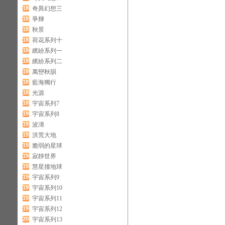
180
奇異幻想三
181
爭輝
182
秋景
183
荷花系列十
184
繽紛系列一
185
繽紛系列二
186
萬巒秋韻
187
藍海獨行
188
光源
189
宇宙系列7
190
宇宙系列8
191
波濤
192
洪荒大地
193
脆弱的星球
194
寂靜世界
195
慧星撞地球
196
宇宙系列9
197
宇宙系列10
198
宇宙系列11
199
宇宙系列12
200
宇宙系列13