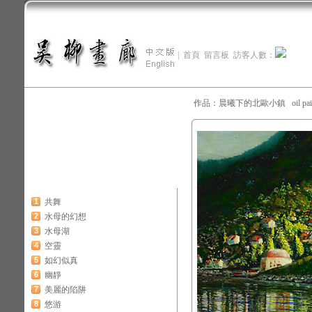
|
首頁
留言板
訪客人數：
作品：晨曦下的北歐小鎮 oil painti
1
共舞
2
水母的幻想
3
水母湖
4
空靈
5
如幻似真
6
幽靜
7
美麗的陷阱
8
悠游