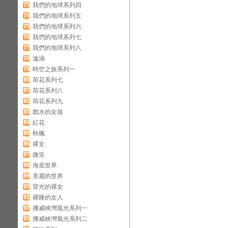
73
我們的地球系列四
74
我們的地球系列五
75
我們的地球系列六
76
我們的地球系列七
77
我們的地球系列八
78
漩渦
79
時空之旅系列一
80
荷花系列七
81
荷花系列八
82
荷花系列九
83
戲水的女孩
84
紅花
85
秋楓
86
裸女
87
微笑
88
海底世界
89
美麗的世界
90
背光的裸女
91
裸睡的女人
92
挪威峽灣風光系列一
93
挪威峽灣風光系列二