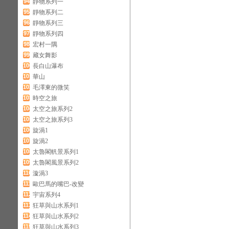
94
靜物系列一
95
靜物系列二
96
靜物系列三
97
靜物系列四
98
宏村一隅
99
藏女舞影
100
長白山瀑布
101
華山
102
毛澤東的微笑
103
時空之旅
104
太空之旅系列2
105
太空之旅系列3
106
旋渦1
107
旋渦2
108
太魯閣軓景系列1
109
太魯閣風景系列2
110
漩渦3
111
歐巴馬的嘴巴-改變
112
宇宙系列4
113
狂草與山水系列1
114
狂草與山水系列2
115
狂草與山水系列3