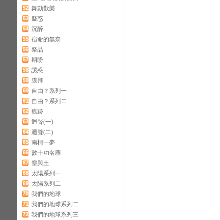
52
舞動歡樂
53
疑惑
54
沉醉
55
宿命的無奈
56
祭品
57
期盼
58
誘惑
59
膜拜
60
自由？系列一
61
自由？系列二
62
痕跡
63
迴聲(一)
64
迴聲(二)
65
南柯一夢
66
數十功名塵
67
塵與土
68
太陽系列一
69
太陽系列二
70
我們的地球
71
我們的地球系列二
72
我們的地球系列三