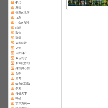
9
夢幻
10
激情
11
變形的世界
12
火鳥
13
生命的誕生
14
睥睨
15
聚焦
16
飄渺
17
太虛幻境
18
火焰
19
自由自在
20
紫色幻想
21
多重的悸動
22
身性與心性
23
合歡
24
驚奇
25
生命的顫動
26
探索
27
母儀天下
28
茫然
29
荷花系列一