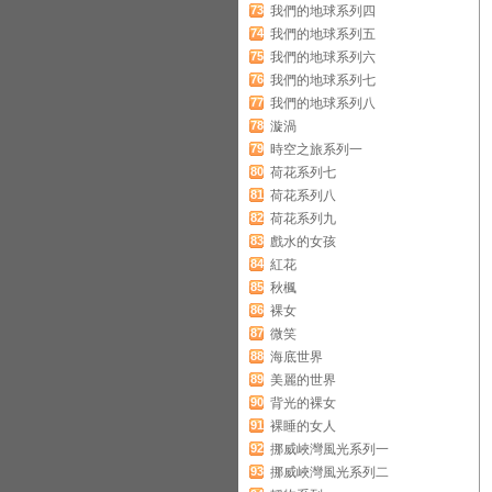
73
我們的地球系列四
74
我們的地球系列五
75
我們的地球系列六
76
我們的地球系列七
77
我們的地球系列八
78
漩渦
79
時空之旅系列一
80
荷花系列七
81
荷花系列八
82
荷花系列九
83
戲水的女孩
84
紅花
85
秋楓
86
裸女
87
微笑
88
海底世界
89
美麗的世界
90
背光的裸女
91
裸睡的女人
92
挪威峽灣風光系列一
93
挪威峽灣風光系列二