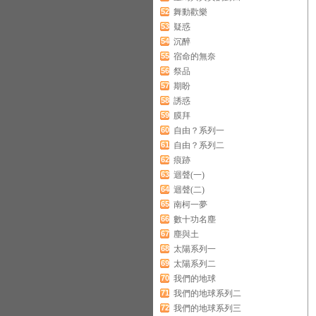
52
舞動歡樂
53
疑惑
54
沉醉
55
宿命的無奈
56
祭品
57
期盼
58
誘惑
59
膜拜
60
自由？系列一
61
自由？系列二
62
痕跡
63
迴聲(一)
64
迴聲(二)
65
南柯一夢
66
數十功名塵
67
塵與土
68
太陽系列一
69
太陽系列二
70
我們的地球
71
我們的地球系列二
72
我們的地球系列三