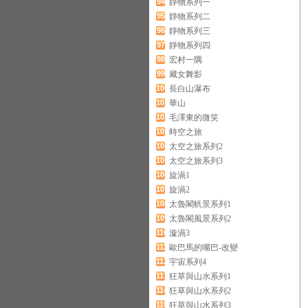
94
靜物系列一
95
靜物系列二
96
靜物系列三
97
靜物系列四
98
宏村一隅
99
藏女舞影
100
長白山瀑布
101
華山
102
毛澤東的微笑
103
時空之旅
104
太空之旅系列2
105
太空之旅系列3
106
旋渦1
107
旋渦2
108
太魯閣軓景系列1
109
太魯閣風景系列2
110
漩渦3
111
歐巴馬的嘴巴-改變
112
宇宙系列4
113
狂草與山水系列1
114
狂草與山水系列2
115
狂草與山水系列3