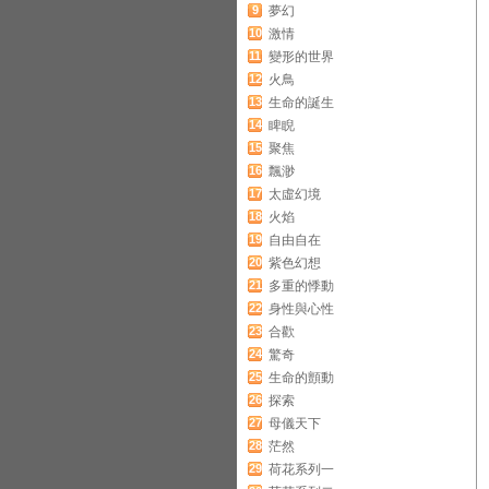
9
夢幻
10
激情
11
變形的世界
12
火鳥
13
生命的誕生
14
睥睨
15
聚焦
16
飄渺
17
太虛幻境
18
火焰
19
自由自在
20
紫色幻想
21
多重的悸動
22
身性與心性
23
合歡
24
驚奇
25
生命的顫動
26
探索
27
母儀天下
28
茫然
29
荷花系列一