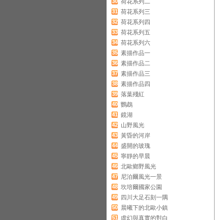
30
荷花系列二
31
荷花系列三
32
荷花系列四
33
荷花系列五
34
荷花系列六
35
素描作品一
36
素描作品二
37
素描作品三
38
素描作品四
39
落葉殘紅
40
鸚鵡
41
鏡湖
42
山野風光
43
黃昏的河岸
44
盛開的玻瑰
45
寧靜的早晨
46
北歐鄉野風光
47
尼泊爾風光一景
48
坎培爾國家公園
49
四川大足石刻一隅
50
晨曦下的北歐小鎮
51
虛幻與真實的對白