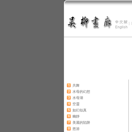
|
1
共舞
2
水母的幻想
3
水母湖
4
空靈
5
如幻似真
6
幽靜
7
美麗的陷阱
8
悠游