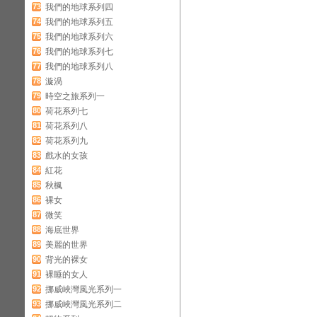
73
我們的地球系列四
74
我們的地球系列五
75
我們的地球系列六
76
我們的地球系列七
77
我們的地球系列八
78
漩渦
79
時空之旅系列一
80
荷花系列七
81
荷花系列八
82
荷花系列九
83
戲水的女孩
84
紅花
85
秋楓
86
裸女
87
微笑
88
海底世界
89
美麗的世界
90
背光的裸女
91
裸睡的女人
92
挪威峽灣風光系列一
93
挪威峽灣風光系列二