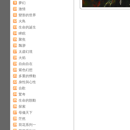
9
夢幻
10
激情
11
變形的世界
12
火鳥
13
生命的誕生
14
睥睨
15
聚焦
16
飄渺
17
太虛幻境
18
火焰
19
自由自在
20
紫色幻想
21
多重的悸動
22
身性與心性
23
合歡
24
驚奇
25
生命的顫動
26
探索
27
母儀天下
28
茫然
29
荷花系列一