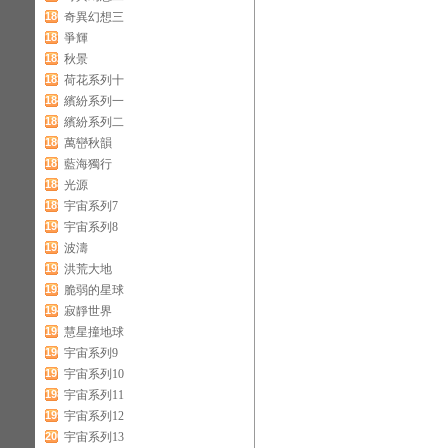
180
奇異幻想三
181
爭輝
182
秋景
183
荷花系列十
184
繽紛系列一
185
繽紛系列二
186
萬巒秋韻
187
藍海獨行
188
光源
189
宇宙系列7
190
宇宙系列8
191
波濤
192
洪荒大地
193
脆弱的星球
194
寂靜世界
195
慧星撞地球
196
宇宙系列9
197
宇宙系列10
198
宇宙系列11
199
宇宙系列12
200
宇宙系列13