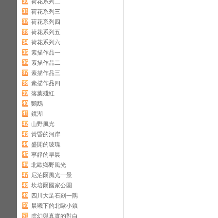
30
荷花系列二
31
荷花系列三
32
荷花系列四
33
荷花系列五
34
荷花系列六
35
素描作品一
36
素描作品二
37
素描作品三
38
素描作品四
39
落葉殘紅
40
鸚鵡
41
鏡湖
42
山野風光
43
黃昏的河岸
44
盛開的玻瑰
45
寧靜的早晨
46
北歐鄉野風光
47
尼泊爾風光一景
48
坎培爾國家公園
49
四川大足石刻一隅
50
晨曦下的北歐小鎮
51
虛幻與真實的對白