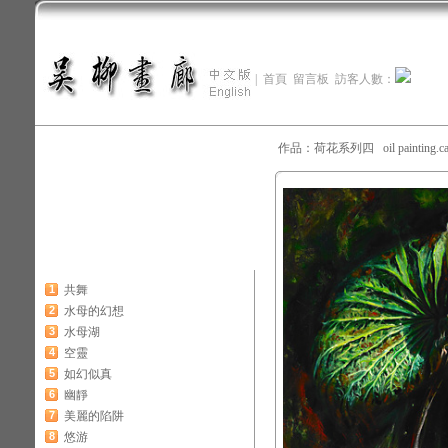
|
首頁
留言板
訪客人數：
作品：荷花系列四 oil painting.c
1
共舞
2
水母的幻想
3
水母湖
4
空靈
5
如幻似真
6
幽靜
7
美麗的陷阱
8
悠游