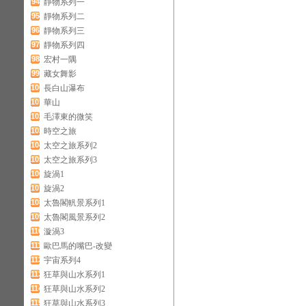
94
靜物系列一
95
靜物系列二
96
靜物系列三
97
靜物系列四
98
宏村一隅
99
藏女舞影
100
長白山瀑布
101
華山
102
毛澤東的微笑
103
時空之旅
104
太空之旅系列2
105
太空之旅系列3
106
旋渦1
107
旋渦2
108
太魯閣軓景系列1
109
太魯閣風景系列2
110
漩渦3
111
歐巴馬的嘴巴-改變
112
宇宙系列4
113
狂草與山水系列1
114
狂草與山水系列2
115
狂草與山水系列3