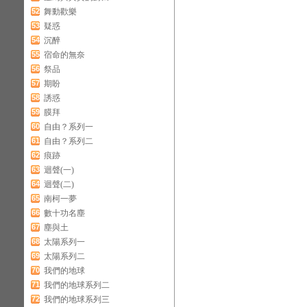
52
舞動歡樂
53
疑惑
54
沉醉
55
宿命的無奈
56
祭品
57
期盼
58
誘惑
59
膜拜
60
自由？系列一
61
自由？系列二
62
痕跡
63
迴聲(一)
64
迴聲(二)
65
南柯一夢
66
數十功名塵
67
塵與土
68
太陽系列一
69
太陽系列二
70
我們的地球
71
我們的地球系列二
72
我們的地球系列三