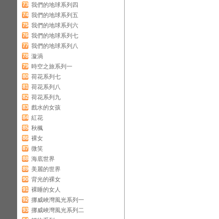
73
我們的地球系列四
74
我們的地球系列五
75
我們的地球系列六
76
我們的地球系列七
77
我們的地球系列八
78
漩渦
79
時空之旅系列一
80
荷花系列七
81
荷花系列八
82
荷花系列九
83
戲水的女孩
84
紅花
85
秋楓
86
裸女
87
微笑
88
海底世界
89
美麗的世界
90
背光的裸女
91
裸睡的女人
92
挪威峽灣風光系列一
93
挪威峽灣風光系列二