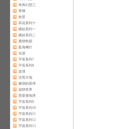
180
奇異幻想三
181
爭輝
182
秋景
183
荷花系列十
184
繽紛系列一
185
繽紛系列二
186
萬巒秋韻
187
藍海獨行
188
光源
189
宇宙系列7
190
宇宙系列8
191
波濤
192
洪荒大地
193
脆弱的星球
194
寂靜世界
195
慧星撞地球
196
宇宙系列9
197
宇宙系列10
198
宇宙系列11
199
宇宙系列12
200
宇宙系列13