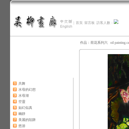
|
首頁
留言板
訪客人數：
作品：荷花系列六 oil painting.c
1
共舞
2
水母的幻想
3
水母湖
4
空靈
5
如幻似真
6
幽靜
7
美麗的陷阱
8
悠游