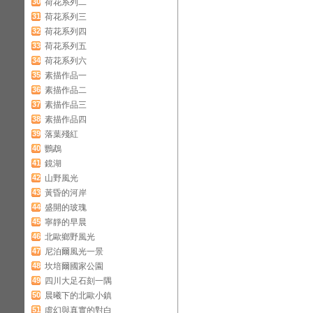
30
荷花系列二
31
荷花系列三
32
荷花系列四
33
荷花系列五
34
荷花系列六
35
素描作品一
36
素描作品二
37
素描作品三
38
素描作品四
39
落葉殘紅
40
鸚鵡
41
鏡湖
42
山野風光
43
黃昏的河岸
44
盛開的玻瑰
45
寧靜的早晨
46
北歐鄉野風光
47
尼泊爾風光一景
48
坎培爾國家公園
49
四川大足石刻一隅
50
晨曦下的北歐小鎮
51
虛幻與真實的對白