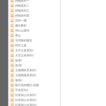
94
靜物系列一
95
靜物系列二
96
靜物系列三
97
靜物系列四
98
宏村一隅
99
藏女舞影
100
長白山瀑布
101
華山
102
毛澤東的微笑
103
時空之旅
104
太空之旅系列2
105
太空之旅系列3
106
旋渦1
107
旋渦2
108
太魯閣軓景系列1
109
太魯閣風景系列2
110
漩渦3
111
歐巴馬的嘴巴-改變
112
宇宙系列4
113
狂草與山水系列1
114
狂草與山水系列2
115
狂草與山水系列3