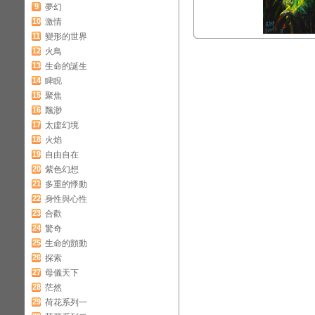
9
夢幻
10
激情
11
變形的世界
12
火鳥
13
生命的誕生
14
睥睨
15
聚焦
16
飄渺
17
太虛幻境
18
火焰
19
自由自在
20
紫色幻想
21
多重的悸動
22
身性與心性
23
合歡
24
驚奇
25
生命的顫動
26
探索
27
母儀天下
28
茫然
29
荷花系列一