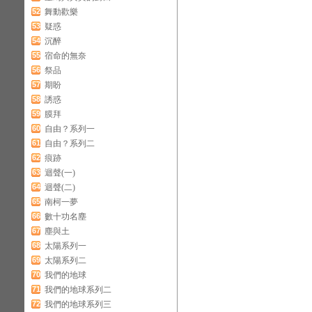
52
舞動歡樂
53
疑惑
54
沉醉
55
宿命的無奈
56
祭品
57
期盼
58
誘惑
59
膜拜
60
自由？系列一
61
自由？系列二
62
痕跡
63
迴聲(一)
64
迴聲(二)
65
南柯一夢
66
數十功名塵
67
塵與土
68
太陽系列一
69
太陽系列二
70
我們的地球
71
我們的地球系列二
72
我們的地球系列三