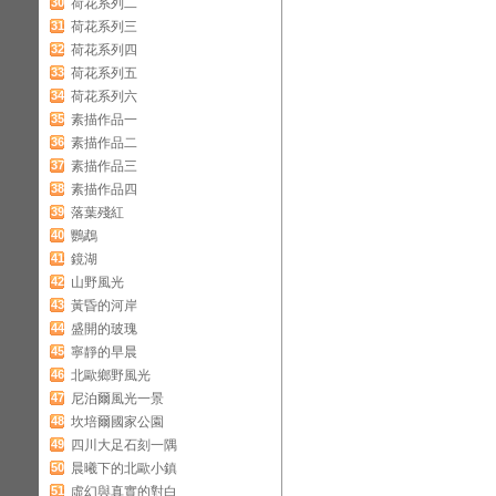
30
荷花系列二
31
荷花系列三
32
荷花系列四
33
荷花系列五
34
荷花系列六
35
素描作品一
36
素描作品二
37
素描作品三
38
素描作品四
39
落葉殘紅
40
鸚鵡
41
鏡湖
42
山野風光
43
黃昏的河岸
44
盛開的玻瑰
45
寧靜的早晨
46
北歐鄉野風光
47
尼泊爾風光一景
48
坎培爾國家公園
49
四川大足石刻一隅
50
晨曦下的北歐小鎮
51
虛幻與真實的對白