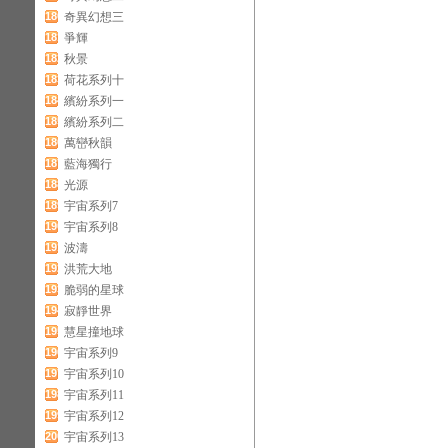
180
奇異幻想三
181
爭輝
182
秋景
183
荷花系列十
184
繽紛系列一
185
繽紛系列二
186
萬巒秋韻
187
藍海獨行
188
光源
189
宇宙系列7
190
宇宙系列8
191
波濤
192
洪荒大地
193
脆弱的星球
194
寂靜世界
195
慧星撞地球
196
宇宙系列9
197
宇宙系列10
198
宇宙系列11
199
宇宙系列12
200
宇宙系列13