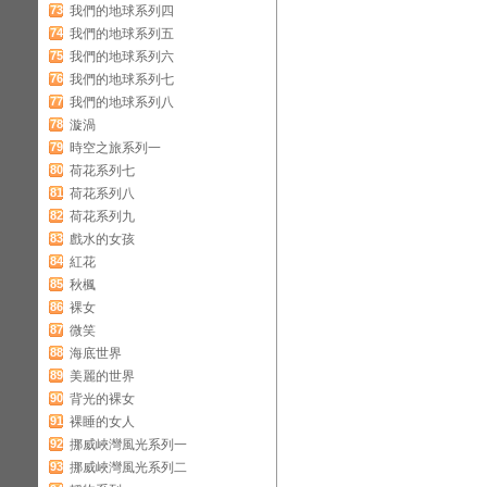
73
我們的地球系列四
74
我們的地球系列五
75
我們的地球系列六
76
我們的地球系列七
77
我們的地球系列八
78
漩渦
79
時空之旅系列一
80
荷花系列七
81
荷花系列八
82
荷花系列九
83
戲水的女孩
84
紅花
85
秋楓
86
裸女
87
微笑
88
海底世界
89
美麗的世界
90
背光的裸女
91
裸睡的女人
92
挪威峽灣風光系列一
93
挪威峽灣風光系列二