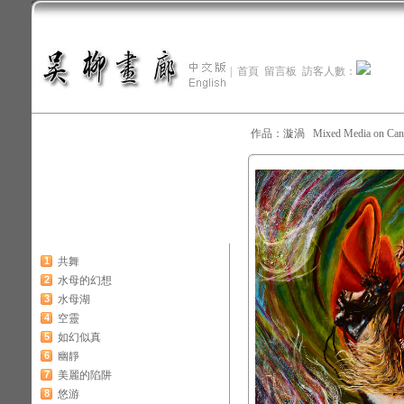
|
首頁
留言板
訪客人數：
作品：漩渦 Mixed Media on Ca
1
共舞
2
水母的幻想
3
水母湖
4
空靈
5
如幻似真
6
幽靜
7
美麗的陷阱
8
悠游