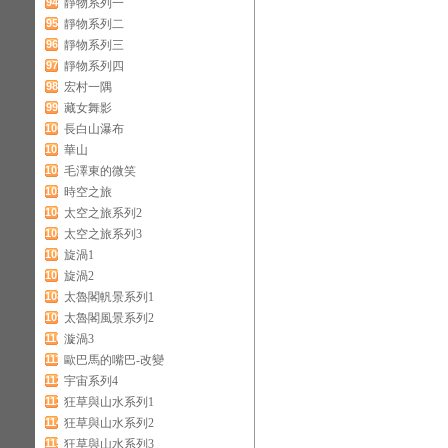
94
靜物系列一
95
靜物系列二
96
靜物系列三
97
靜物系列四
98
宏村一隅
99
藏女舞影
100
長白山瀑布
101
華山
102
毛澤東的微笑
103
時空之旅
104
太空之旅系列2
105
太空之旅系列3
106
旋渦1
107
旋渦2
108
太魯閣軓景系列1
109
太魯閣風景系列2
110
漩渦3
111
歐巴馬的嘴巴-改變
112
宇宙系列4
113
狂草與山水系列1
114
狂草與山水系列2
115
狂草與山水系列3