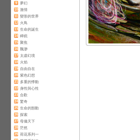
9
夢幻
10
激情
11
變形的世界
12
火鳥
13
生命的誕生
14
睥睨
15
聚焦
16
飄渺
17
太虛幻境
18
火焰
19
自由自在
20
紫色幻想
21
多重的悸動
22
身性與心性
23
合歡
24
驚奇
25
生命的顫動
26
探索
27
母儀天下
28
茫然
29
荷花系列一