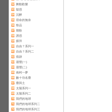
52
舞動歡樂
53
疑惑
54
沉醉
55
宿命的無奈
56
祭品
57
期盼
58
誘惑
59
膜拜
60
自由？系列一
61
自由？系列二
62
痕跡
63
迴聲(一)
64
迴聲(二)
65
南柯一夢
66
數十功名塵
67
塵與土
68
太陽系列一
69
太陽系列二
70
我們的地球
71
我們的地球系列二
72
我們的地球系列三