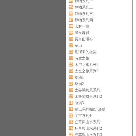
94
靜物系列一
95
靜物系列二
96
靜物系列三
97
靜物系列四
98
宏村一隅
99
藏女舞影
100
長白山瀑布
101
華山
102
毛澤東的微笑
103
時空之旅
104
太空之旅系列2
105
太空之旅系列3
106
旋渦1
107
旋渦2
108
太魯閣軓景系列1
109
太魯閣風景系列2
110
漩渦3
111
歐巴馬的嘴巴-改變
112
宇宙系列4
113
狂草與山水系列1
114
狂草與山水系列2
115
狂草與山水系列3