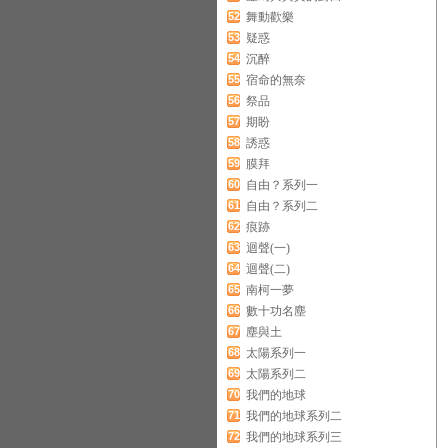
52
舞動歡樂
53
疑惑
54
沉醉
55
宿命的無奈
56
祭品
57
期盼
58
誘惑
59
膜拜
60
自由？系列一
61
自由？系列二
62
痕跡
63
迴聲(一)
64
迴聲(二)
65
南柯一夢
66
數十功名塵
67
塵與土
68
太陽系列一
69
太陽系列二
70
我們的地球
71
我們的地球系列二
72
我們的地球系列三