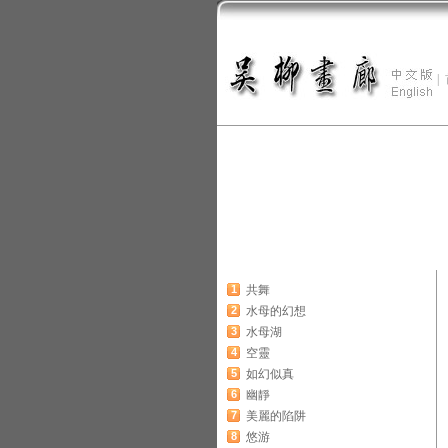
|
1
共舞
2
水母的幻想
3
水母湖
4
空靈
5
如幻似真
6
幽靜
7
美麗的陷阱
8
悠游