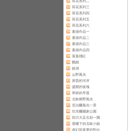
30
荷花系列二
31
荷花系列三
32
荷花系列四
33
荷花系列五
34
荷花系列六
35
素描作品一
36
素描作品二
37
素描作品三
38
素描作品四
39
落葉殘紅
40
鸚鵡
41
鏡湖
42
山野風光
43
黃昏的河岸
44
盛開的玻瑰
45
寧靜的早晨
46
北歐鄉野風光
47
尼泊爾風光一景
48
坎培爾國家公園
49
四川大足石刻一隅
50
晨曦下的北歐小鎮
51
虛幻與真實的對白