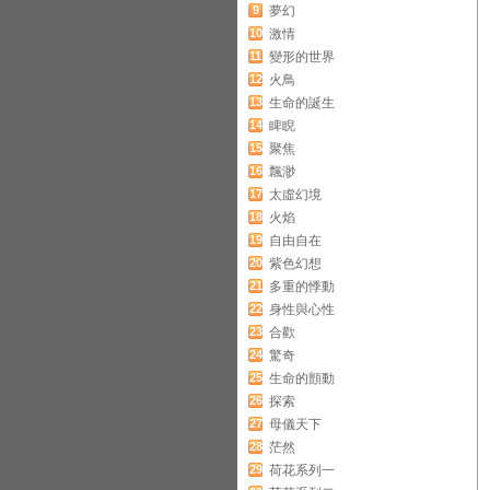
9
夢幻
10
激情
11
變形的世界
12
火鳥
13
生命的誕生
14
睥睨
15
聚焦
16
飄渺
17
太虛幻境
18
火焰
19
自由自在
20
紫色幻想
21
多重的悸動
22
身性與心性
23
合歡
24
驚奇
25
生命的顫動
26
探索
27
母儀天下
28
茫然
29
荷花系列一