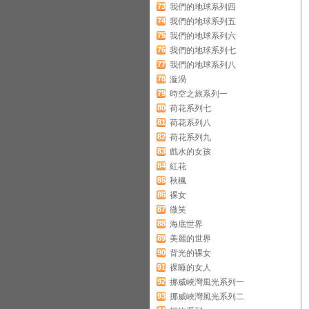
73
我們的地球系列四
74
我們的地球系列五
75
我們的地球系列六
76
我們的地球系列七
77
我們的地球系列八
78
漩渦
79
時空之旅系列一
80
荷花系列七
81
荷花系列八
82
荷花系列九
83
戲水的女孩
84
紅花
85
秋楓
86
裸女
87
微笑
88
海底世界
89
美麗的世界
90
背光的裸女
91
裸睡的女人
92
挪威峽灣風光系列一
93
挪威峽灣風光系列二