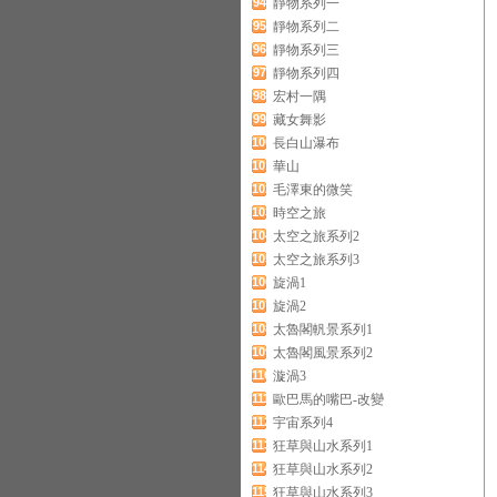
94
靜物系列一
95
靜物系列二
96
靜物系列三
97
靜物系列四
98
宏村一隅
99
藏女舞影
100
長白山瀑布
101
華山
102
毛澤東的微笑
103
時空之旅
104
太空之旅系列2
105
太空之旅系列3
106
旋渦1
107
旋渦2
108
太魯閣軓景系列1
109
太魯閣風景系列2
110
漩渦3
111
歐巴馬的嘴巴-改變
112
宇宙系列4
113
狂草與山水系列1
114
狂草與山水系列2
115
狂草與山水系列3