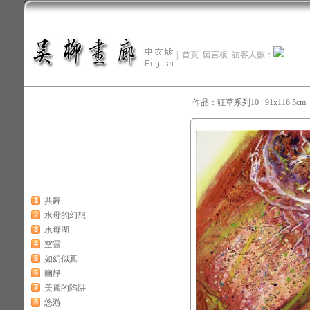
|
首頁
留言板
訪客人數：
作品：狂草系列10 91x116.5cm 
1
共舞
2
水母的幻想
3
水母湖
4
空靈
5
如幻似真
6
幽靜
7
美麗的陷阱
8
悠游