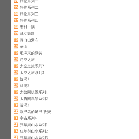
94
靜物系列一
95
靜物系列二
96
靜物系列三
97
靜物系列四
98
宏村一隅
99
藏女舞影
100
長白山瀑布
101
華山
102
毛澤東的微笑
103
時空之旅
104
太空之旅系列2
105
太空之旅系列3
106
旋渦1
107
旋渦2
108
太魯閣軓景系列1
109
太魯閣風景系列2
110
漩渦3
111
歐巴馬的嘴巴-改變
112
宇宙系列4
113
狂草與山水系列1
114
狂草與山水系列2
115
狂草與山水系列3