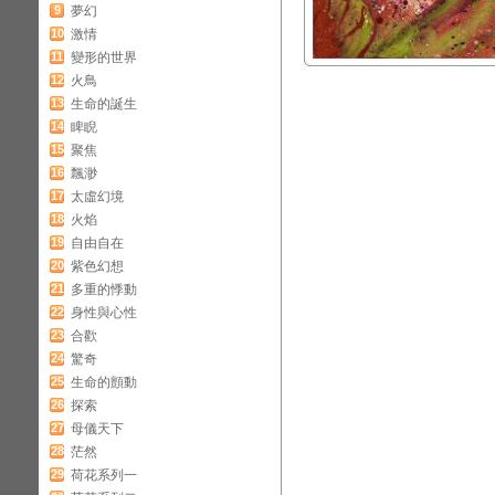
9
夢幻
10
激情
11
變形的世界
12
火鳥
13
生命的誕生
14
睥睨
15
聚焦
16
飄渺
17
太虛幻境
18
火焰
19
自由自在
20
紫色幻想
21
多重的悸動
22
身性與心性
23
合歡
24
驚奇
25
生命的顫動
26
探索
27
母儀天下
28
茫然
29
荷花系列一