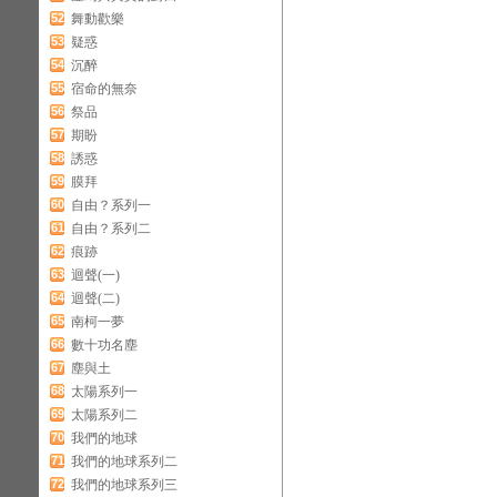
52
舞動歡樂
53
疑惑
54
沉醉
55
宿命的無奈
56
祭品
57
期盼
58
誘惑
59
膜拜
60
自由？系列一
61
自由？系列二
62
痕跡
63
迴聲(一)
64
迴聲(二)
65
南柯一夢
66
數十功名塵
67
塵與土
68
太陽系列一
69
太陽系列二
70
我們的地球
71
我們的地球系列二
72
我們的地球系列三