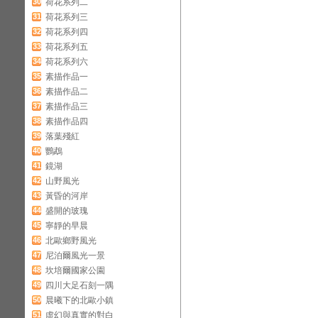
30
荷花系列二
31
荷花系列三
32
荷花系列四
33
荷花系列五
34
荷花系列六
35
素描作品一
36
素描作品二
37
素描作品三
38
素描作品四
39
落葉殘紅
40
鸚鵡
41
鏡湖
42
山野風光
43
黃昏的河岸
44
盛開的玻瑰
45
寧靜的早晨
46
北歐鄉野風光
47
尼泊爾風光一景
48
坎培爾國家公園
49
四川大足石刻一隅
50
晨曦下的北歐小鎮
51
虛幻與真實的對白