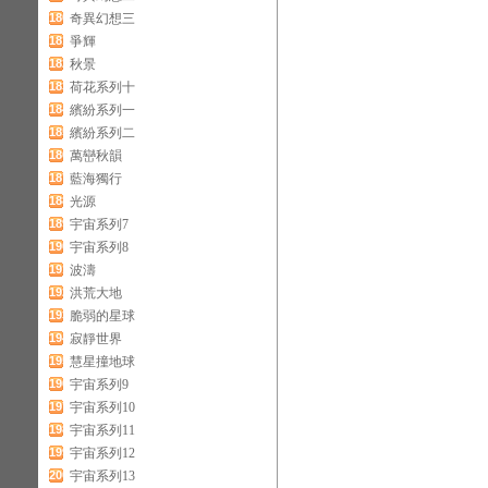
180
奇異幻想三
181
爭輝
182
秋景
183
荷花系列十
184
繽紛系列一
185
繽紛系列二
186
萬巒秋韻
187
藍海獨行
188
光源
189
宇宙系列7
190
宇宙系列8
191
波濤
192
洪荒大地
193
脆弱的星球
194
寂靜世界
195
慧星撞地球
196
宇宙系列9
197
宇宙系列10
198
宇宙系列11
199
宇宙系列12
200
宇宙系列13