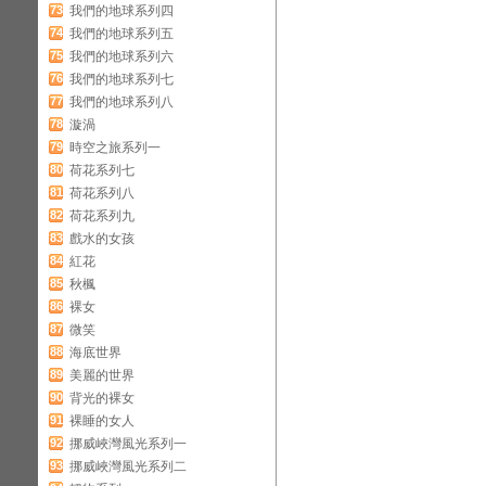
73
我們的地球系列四
74
我們的地球系列五
75
我們的地球系列六
76
我們的地球系列七
77
我們的地球系列八
78
漩渦
79
時空之旅系列一
80
荷花系列七
81
荷花系列八
82
荷花系列九
83
戲水的女孩
84
紅花
85
秋楓
86
裸女
87
微笑
88
海底世界
89
美麗的世界
90
背光的裸女
91
裸睡的女人
92
挪威峽灣風光系列一
93
挪威峽灣風光系列二