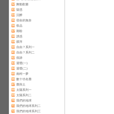
52
舞動歡樂
53
疑惑
54
沉醉
55
宿命的無奈
56
祭品
57
期盼
58
誘惑
59
膜拜
60
自由？系列一
61
自由？系列二
62
痕跡
63
迴聲(一)
64
迴聲(二)
65
南柯一夢
66
數十功名塵
67
塵與土
68
太陽系列一
69
太陽系列二
70
我們的地球
71
我們的地球系列二
72
我們的地球系列三