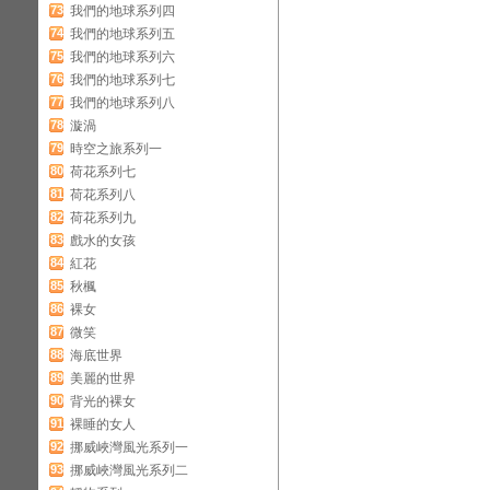
73
我們的地球系列四
74
我們的地球系列五
75
我們的地球系列六
76
我們的地球系列七
77
我們的地球系列八
78
漩渦
79
時空之旅系列一
80
荷花系列七
81
荷花系列八
82
荷花系列九
83
戲水的女孩
84
紅花
85
秋楓
86
裸女
87
微笑
88
海底世界
89
美麗的世界
90
背光的裸女
91
裸睡的女人
92
挪威峽灣風光系列一
93
挪威峽灣風光系列二