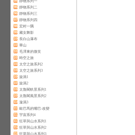
94
靜物系列一
95
靜物系列二
96
靜物系列三
97
靜物系列四
98
宏村一隅
99
藏女舞影
100
長白山瀑布
101
華山
102
毛澤東的微笑
103
時空之旅
104
太空之旅系列2
105
太空之旅系列3
106
旋渦1
107
旋渦2
108
太魯閣軓景系列1
109
太魯閣風景系列2
110
漩渦3
111
歐巴馬的嘴巴-改變
112
宇宙系列4
113
狂草與山水系列1
114
狂草與山水系列2
115
狂草與山水系列3