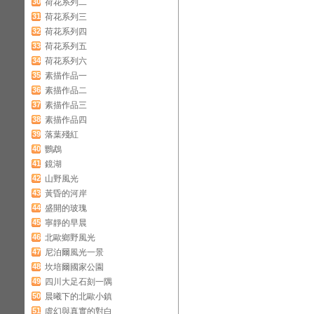
30
荷花系列二
31
荷花系列三
32
荷花系列四
33
荷花系列五
34
荷花系列六
35
素描作品一
36
素描作品二
37
素描作品三
38
素描作品四
39
落葉殘紅
40
鸚鵡
41
鏡湖
42
山野風光
43
黃昏的河岸
44
盛開的玻瑰
45
寧靜的早晨
46
北歐鄉野風光
47
尼泊爾風光一景
48
坎培爾國家公園
49
四川大足石刻一隅
50
晨曦下的北歐小鎮
51
虛幻與真實的對白