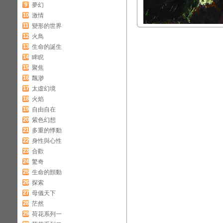
9
夢幻
10
激情
11
變形的世界
12
火鳥
13
生命的誕生
14
睥睨
15
聚焦
16
飄渺
17
太虛幻境
18
火焰
19
自由自在
20
紫色幻想
21
多重的悸動
22
身性與心性
23
合歡
24
驚奇
25
生命的顫動
26
探索
27
母儀天下
28
茫然
29
荷花系列一