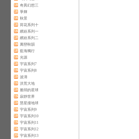
180
奇異幻想三
181
爭輝
182
秋景
183
荷花系列十
184
繽紛系列一
185
繽紛系列二
186
萬巒秋韻
187
藍海獨行
188
光源
189
宇宙系列7
190
宇宙系列8
191
波濤
192
洪荒大地
193
脆弱的星球
194
寂靜世界
195
慧星撞地球
196
宇宙系列9
197
宇宙系列10
198
宇宙系列11
199
宇宙系列12
200
宇宙系列13