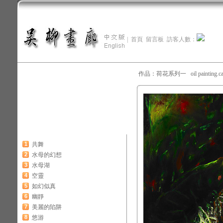
|
首頁
留言板
訪客人數：
作品：荷花系列一 oil painting.ca
1
共舞
2
水母的幻想
3
水母湖
4
空靈
5
如幻似真
6
幽靜
7
美麗的陷阱
8
悠游