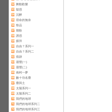
52
舞動歡樂
53
疑惑
54
沉醉
55
宿命的無奈
56
祭品
57
期盼
58
誘惑
59
膜拜
60
自由？系列一
61
自由？系列二
62
痕跡
63
迴聲(一)
64
迴聲(二)
65
南柯一夢
66
數十功名塵
67
塵與土
68
太陽系列一
69
太陽系列二
70
我們的地球
71
我們的地球系列二
72
我們的地球系列三