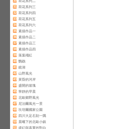
30
荷花系列二
31
荷花系列三
32
荷花系列四
33
荷花系列五
34
荷花系列六
35
素描作品一
36
素描作品二
37
素描作品三
38
素描作品四
39
落葉殘紅
40
鸚鵡
41
鏡湖
42
山野風光
43
黃昏的河岸
44
盛開的玻瑰
45
寧靜的早晨
46
北歐鄉野風光
47
尼泊爾風光一景
48
坎培爾國家公園
49
四川大足石刻一隅
50
晨曦下的北歐小鎮
51
虛幻與真實的對白