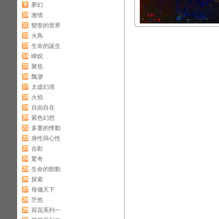
9
夢幻
10
激情
11
變形的世界
12
火鳥
13
生命的誕生
14
睥睨
15
聚焦
16
飄渺
17
太虛幻境
18
火焰
19
自由自在
20
紫色幻想
21
多重的悸動
22
身性與心性
23
合歡
24
驚奇
25
生命的顫動
26
探索
27
母儀天下
28
茫然
29
荷花系列一