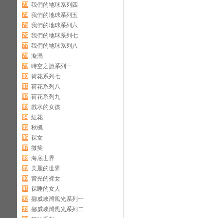
73
我們的地球系列四
74
我們的地球系列五
75
我們的地球系列六
76
我們的地球系列七
77
我們的地球系列八
78
漩渦
79
時空之旅系列一
80
荷花系列七
81
荷花系列八
82
荷花系列九
83
戲水的女孩
84
紅花
85
秋楓
86
裸女
87
微笑
88
海底世界
89
美麗的世界
90
背光的裸女
91
裸睡的女人
92
挪威峽灣風光系列一
93
挪威峽灣風光系列二