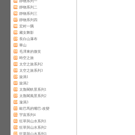
94
靜物系列一
95
靜物系列二
96
靜物系列三
97
靜物系列四
98
宏村一隅
99
藏女舞影
100
長白山瀑布
101
華山
102
毛澤東的微笑
103
時空之旅
104
太空之旅系列2
105
太空之旅系列3
106
旋渦1
107
旋渦2
108
太魯閣軓景系列1
109
太魯閣風景系列2
110
漩渦3
111
歐巴馬的嘴巴-改變
112
宇宙系列4
113
狂草與山水系列1
114
狂草與山水系列2
115
狂草與山水系列3