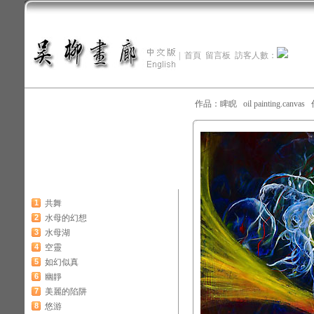
|
首頁
留言板
訪客人數：
作品：睥睨 oil painting.canva
1
共舞
2
水母的幻想
3
水母湖
4
空靈
5
如幻似真
6
幽靜
7
美麗的陷阱
8
悠游