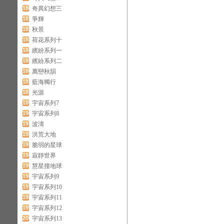
180
奇異幻想三
181
爭輝
182
秋景
183
荷花系列十
184
繽紛系列一
185
繽紛系列二
186
萬巒秋韻
187
藍海獨行
188
光源
189
宇宙系列7
190
宇宙系列8
191
波濤
192
洪荒大地
193
脆弱的星球
194
寂靜世界
195
慧星撞地球
196
宇宙系列9
197
宇宙系列10
198
宇宙系列11
199
宇宙系列12
200
宇宙系列13