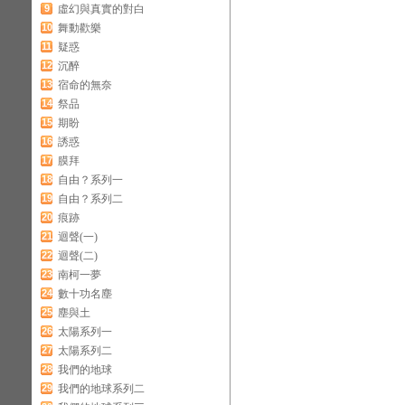
9
虛幻與真實的對白
10
舞動歡樂
11
疑惑
12
沉醉
13
宿命的無奈
14
祭品
15
期盼
16
誘惑
17
膜拜
18
自由？系列一
19
自由？系列二
20
痕跡
21
迴聲(一)
22
迴聲(二)
23
南柯一夢
24
數十功名塵
25
塵與土
26
太陽系列一
27
太陽系列二
28
我們的地球
29
我們的地球系列二