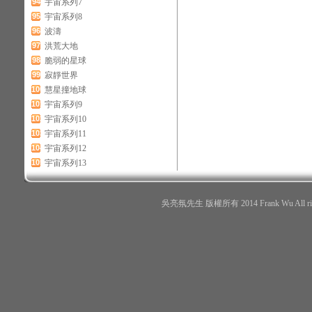
94
宇宙系列7
95
宇宙系列8
96
波濤
97
洪荒大地
98
脆弱的星球
99
寂靜世界
100
慧星撞地球
101
宇宙系列9
102
宇宙系列10
103
宇宙系列11
104
宇宙系列12
105
宇宙系列13
吳亮氛先生 版權所有 2014 Frank Wu All r