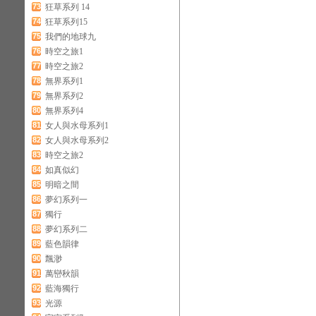
73
狂草系列 14
74
狂草系列15
75
我們的地球九
76
時空之旅1
77
時空之旅2
78
無界系列1
79
無界系列2
80
無界系列4
81
女人與水母系列1
82
女人與水母系列2
83
時空之旅2
84
如真似幻
85
明暗之間
86
夢幻系列一
87
獨行
88
夢幻系列二
89
藍色韻律
90
飄渺
91
萬巒秋韻
92
藍海獨行
93
光源