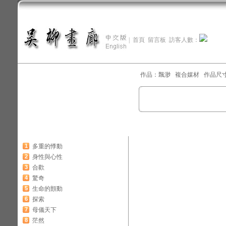
|
首頁
留言板
訪客人數：
作品：飄渺 複合媒材 作品尺寸：73
1
多重的悸動
2
身性與心性
3
合歡
4
驚奇
5
生命的顫動
6
探索
7
母儀天下
8
茫然