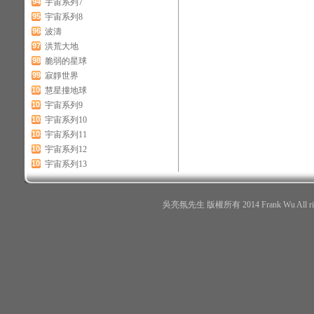
94
宇宙系列7
95
宇宙系列8
96
波濤
97
洪荒大地
98
脆弱的星球
99
寂靜世界
100
慧星撞地球
101
宇宙系列9
102
宇宙系列10
103
宇宙系列11
104
宇宙系列12
105
宇宙系列13
吳亮氛先生 版權所有 2014 Frank Wu All r