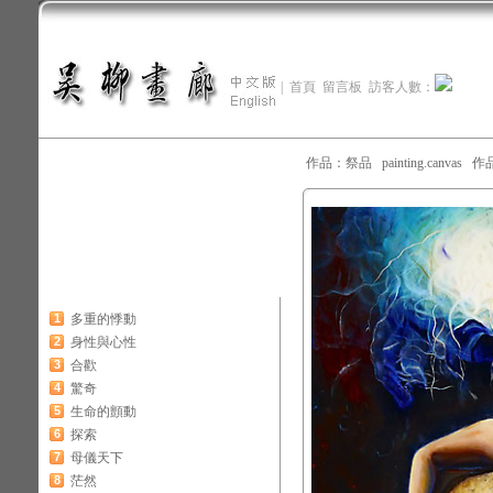
|
首頁
留言板
訪客人數：
作品：祭品 painting.canvas 作
1
多重的悸動
2
身性與心性
3
合歡
4
驚奇
5
生命的顫動
6
探索
7
母儀天下
8
茫然