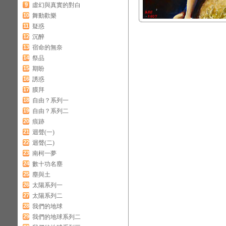
9
虛幻與真實的對白
10
舞動歡樂
11
疑惑
12
沉醉
13
宿命的無奈
14
祭品
15
期盼
16
誘惑
17
膜拜
18
自由？系列一
19
自由？系列二
20
痕跡
21
迴聲(一)
22
迴聲(二)
23
南柯一夢
24
數十功名塵
25
塵與土
26
太陽系列一
27
太陽系列二
28
我們的地球
29
我們的地球系列二