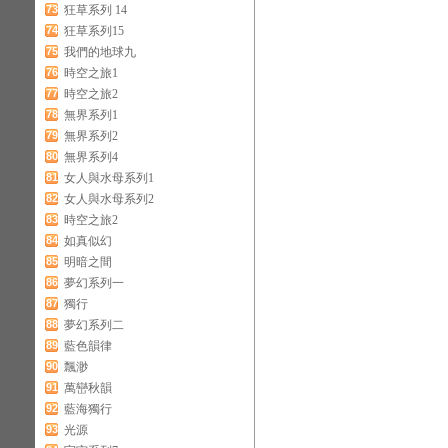
73
狂草系列 14
74
狂草系列15
75
我們的地球九
76
時空之旅1
77
時空之旅2
78
無界系列1
79
無界系列2
80
無界系列4
81
女人與水母系列1
82
女人與水母系列2
83
時空之旅2
84
如真似幻
85
明暗之間
86
夢幻系列一
87
獨行
88
夢幻系列二
89
藍色韻律
90
飄渺
91
萬巒秋韻
92
藍海獨行
93
光源