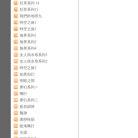
73
狂草系列 14
74
狂草系列15
75
我們的地球九
76
時空之旅1
77
時空之旅2
78
無界系列1
79
無界系列2
80
無界系列4
81
女人與水母系列1
82
女人與水母系列2
83
時空之旅2
84
如真似幻
85
明暗之間
86
夢幻系列一
87
獨行
88
夢幻系列二
89
藍色韻律
90
飄渺
91
萬巒秋韻
92
藍海獨行
93
光源