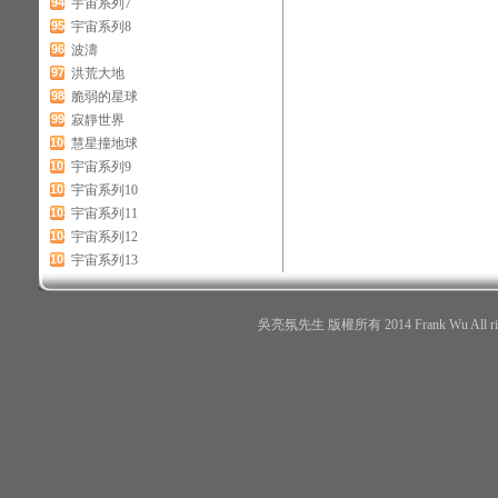
94
宇宙系列7
95
宇宙系列8
96
波濤
97
洪荒大地
98
脆弱的星球
99
寂靜世界
100
慧星撞地球
101
宇宙系列9
102
宇宙系列10
103
宇宙系列11
104
宇宙系列12
105
宇宙系列13
吳亮氛先生 版權所有 2014 Frank Wu All r