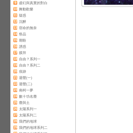
9
虛幻與真實的對白
10
舞動歡樂
11
疑惑
12
沉醉
13
宿命的無奈
14
祭品
15
期盼
16
誘惑
17
膜拜
18
自由？系列一
19
自由？系列二
20
痕跡
21
迴聲(一)
22
迴聲(二)
23
南柯一夢
24
數十功名塵
25
塵與土
26
太陽系列一
27
太陽系列二
28
我們的地球
29
我們的地球系列二