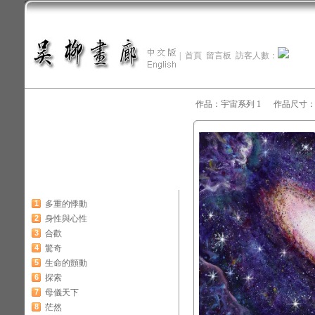
|
首頁
留言板
訪客人數：
作品：宇宙系列 1 作品尺寸：89x
1
多重的悸動
2
身性與心性
3
合歡
4
驚奇
5
生命的顫動
6
探索
7
母儀天下
8
茫然