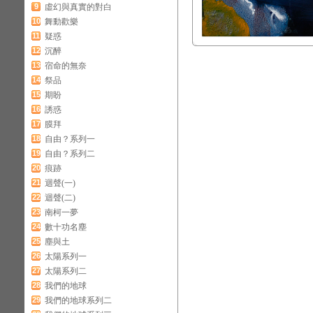
9
虛幻與真實的對白
10
舞動歡樂
11
疑惑
12
沉醉
13
宿命的無奈
14
祭品
15
期盼
16
誘惑
17
膜拜
18
自由？系列一
19
自由？系列二
20
痕跡
21
迴聲(一)
22
迴聲(二)
23
南柯一夢
24
數十功名塵
25
塵與土
26
太陽系列一
27
太陽系列二
28
我們的地球
29
我們的地球系列二