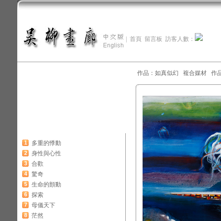
|
首頁
留言板
訪客人數：
作品：如真似幻 複合媒材 作品尺寸：
1
多重的悸動
2
身性與心性
3
合歡
4
驚奇
5
生命的顫動
6
探索
7
母儀天下
8
茫然