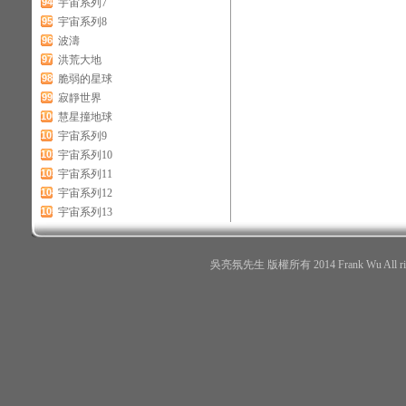
94
宇宙系列7
95
宇宙系列8
96
波濤
97
洪荒大地
98
脆弱的星球
99
寂靜世界
100
慧星撞地球
101
宇宙系列9
102
宇宙系列10
103
宇宙系列11
104
宇宙系列12
105
宇宙系列13
吳亮氛先生 版權所有 2014 Frank Wu All r