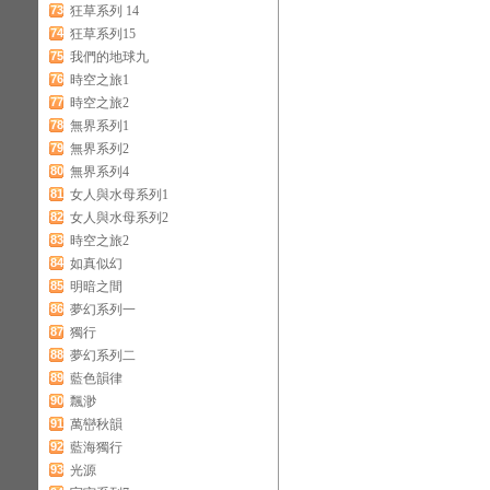
73
狂草系列 14
74
狂草系列15
75
我們的地球九
76
時空之旅1
77
時空之旅2
78
無界系列1
79
無界系列2
80
無界系列4
81
女人與水母系列1
82
女人與水母系列2
83
時空之旅2
84
如真似幻
85
明暗之間
86
夢幻系列一
87
獨行
88
夢幻系列二
89
藍色韻律
90
飄渺
91
萬巒秋韻
92
藍海獨行
93
光源