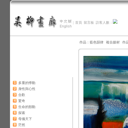
|
首頁
留言板
訪客人數：
作品：藍色韻律 複合媒材 作品尺寸
1
多重的悸動
2
身性與心性
3
合歡
4
驚奇
5
生命的顫動
6
探索
7
母儀天下
8
茫然