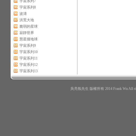
94
宇宙系列7
95
宇宙系列8
96
波濤
97
洪荒大地
98
脆弱的星球
99
寂靜世界
100
慧星撞地球
101
宇宙系列9
102
宇宙系列10
103
宇宙系列11
104
宇宙系列12
105
宇宙系列13
吳亮氛先生 版權所有 2014 Frank Wu All r