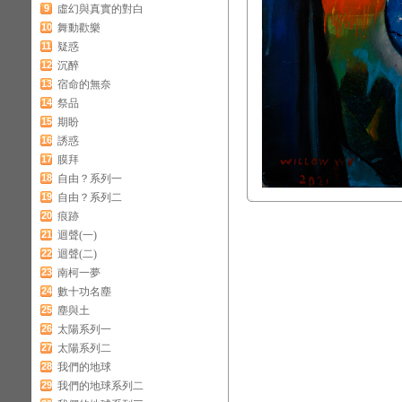
9
虛幻與真實的對白
10
舞動歡樂
11
疑惑
12
沉醉
13
宿命的無奈
14
祭品
15
期盼
16
誘惑
17
膜拜
18
自由？系列一
19
自由？系列二
20
痕跡
21
迴聲(一)
22
迴聲(二)
23
南柯一夢
24
數十功名塵
25
塵與土
26
太陽系列一
27
太陽系列二
28
我們的地球
29
我們的地球系列二