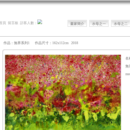
首頁
留言板
訪客人數：
畫家簡介
水母之一
水母之二
作品：無界系列1 作品尺寸：162x112cm 2018
名
無界
med