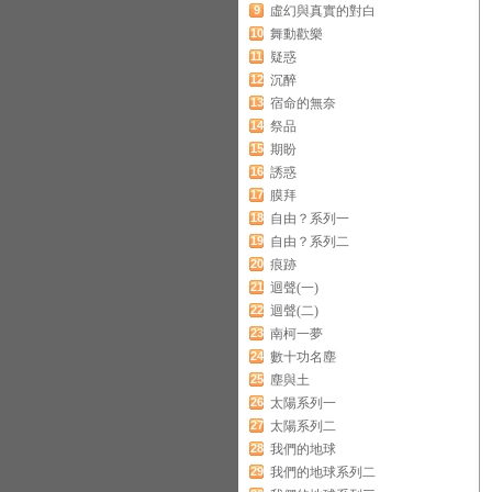
9
虛幻與真實的對白
10
舞動歡樂
11
疑惑
12
沉醉
13
宿命的無奈
14
祭品
15
期盼
16
誘惑
17
膜拜
18
自由？系列一
19
自由？系列二
20
痕跡
21
迴聲(一)
22
迴聲(二)
23
南柯一夢
24
數十功名塵
25
塵與土
26
太陽系列一
27
太陽系列二
28
我們的地球
29
我們的地球系列二