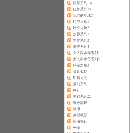
73
狂草系列 14
74
狂草系列15
75
我們的地球九
76
時空之旅1
77
時空之旅2
78
無界系列1
79
無界系列2
80
無界系列4
81
女人與水母系列1
82
女人與水母系列2
83
時空之旅2
84
如真似幻
85
明暗之間
86
夢幻系列一
87
獨行
88
夢幻系列二
89
藍色韻律
90
飄渺
91
萬巒秋韻
92
藍海獨行
93
光源