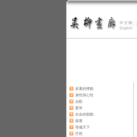
|
1
多重的悸動
2
身性與心性
3
合歡
4
驚奇
5
生命的顫動
6
探索
7
母儀天下
8
茫然