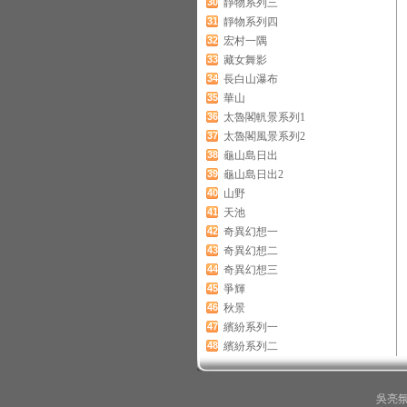
30
靜物系列三
31
靜物系列四
32
宏村一隅
33
藏女舞影
34
長白山瀑布
35
華山
36
太魯閣軓景系列1
37
太魯閣風景系列2
38
龜山島日出
39
龜山島日出2
40
山野
41
天池
42
奇異幻想一
43
奇異幻想二
44
奇異幻想三
45
爭輝
46
秋景
47
繽紛系列一
48
繽紛系列二
吳亮氛先