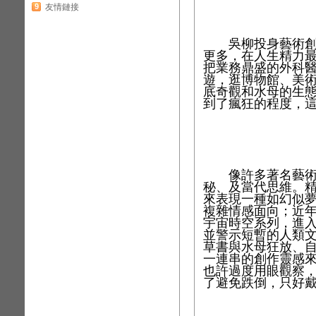
9
友情鏈接
吳柳投身藝術創作
更多，在人生精力
把業務鼎盛的外科
遊，逛博物館、美
底奇觀和水母的生
到了瘋狂的程度，
像許多著名藝術家
秘、及當代思維。
來表現一種如幻似
複雜情感面向；近
宇宙時空系列，進
並警示短暫的人類
草書與水母狂放、
一連串的創作靈感
也許過度用眼觀察
了避免跌倒，只好