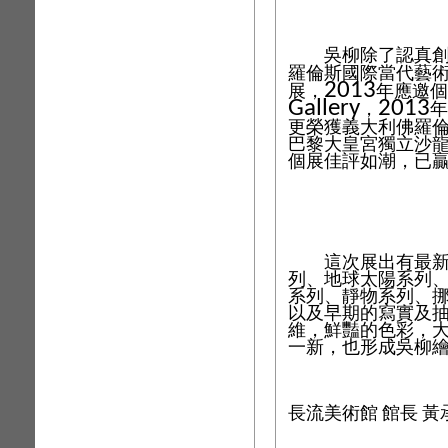
吳柳除了認真創作
羅倫斯國際當代藝
2013
展，
年應邀個
Gallery
2013
，
年
更榮獲義大利佛羅
巴黎大皇宮獨立沙
個展佳評如潮，已
這次展出有最新的
列、地球太陽系列
系列、靜物系列、
以及早期的寫實及
維，鮮豔的色彩，
一新，也形成吳柳
長流美術館
館長
黃