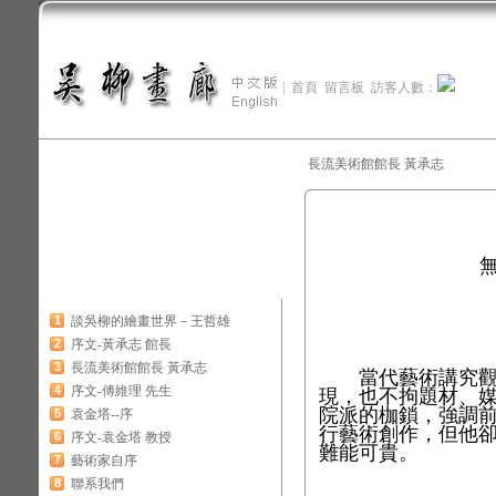
|
首頁
留言板
訪客人數：
長流美術館館長 黃承志
無極之機
1
談吳柳的繪畫世界－王哲雄
2
序文-黃承志 館長
3
長流美術館館長 黃承志
當代藝術講究觀念
4
序文-傅維理 先生
現，也不拘題材、
院派的枷鎖，強調
5
袁金塔--序
行藝術創作，但他
6
序文-袁金塔 教授
難能可貴。
7
藝術家自序
8
聯系我們