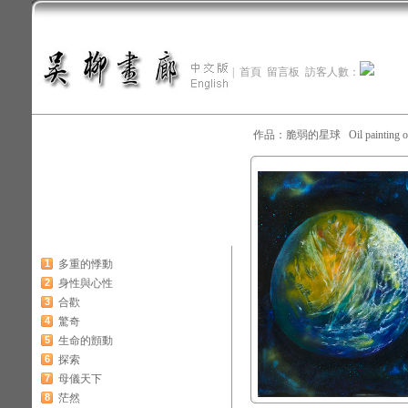
|
首頁
留言板
訪客人數：
作品：脆弱的星球 Oil painting o
1
多重的悸動
2
身性與心性
3
合歡
4
驚奇
5
生命的顫動
6
探索
7
母儀天下
8
茫然