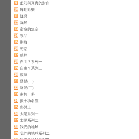
9
虛幻與真實的對白
10
舞動歡樂
11
疑惑
12
沉醉
13
宿命的無奈
14
祭品
15
期盼
16
誘惑
17
膜拜
18
自由？系列一
19
自由？系列二
20
痕跡
21
迴聲(一)
22
迴聲(二)
23
南柯一夢
24
數十功名塵
25
塵與土
26
太陽系列一
27
太陽系列二
28
我們的地球
29
我們的地球系列二