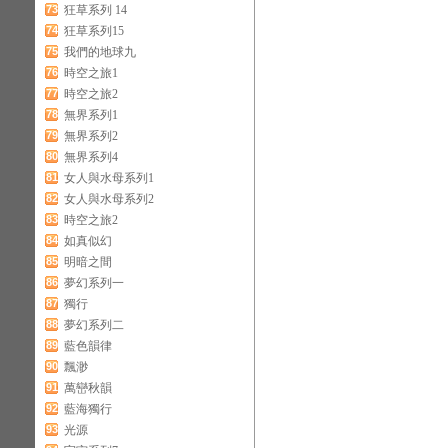
73
狂草系列 14
74
狂草系列15
75
我們的地球九
76
時空之旅1
77
時空之旅2
78
無界系列1
79
無界系列2
80
無界系列4
81
女人與水母系列1
82
女人與水母系列2
83
時空之旅2
84
如真似幻
85
明暗之間
86
夢幻系列一
87
獨行
88
夢幻系列二
89
藍色韻律
90
飄渺
91
萬巒秋韻
92
藍海獨行
93
光源