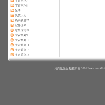
94
宇宙系列7
95
宇宙系列8
96
波濤
97
洪荒大地
98
脆弱的星球
99
寂靜世界
100
慧星撞地球
101
宇宙系列9
102
宇宙系列10
103
宇宙系列11
104
宇宙系列12
105
宇宙系列13
吳亮氛先生 版權所有 2014 Frank Wu All r