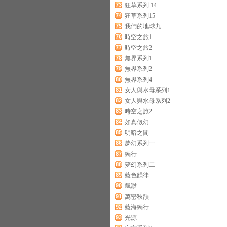
73
狂草系列 14
74
狂草系列15
75
我們的地球九
76
時空之旅1
77
時空之旅2
78
無界系列1
79
無界系列2
80
無界系列4
81
女人與水母系列1
82
女人與水母系列2
83
時空之旅2
84
如真似幻
85
明暗之間
86
夢幻系列一
87
獨行
88
夢幻系列二
89
藍色韻律
90
飄渺
91
萬巒秋韻
92
藍海獨行
93
光源