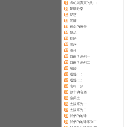
9
虛幻與真實的對白
10
舞動歡樂
11
疑惑
12
沉醉
13
宿命的無奈
14
祭品
15
期盼
16
誘惑
17
膜拜
18
自由？系列一
19
自由？系列二
20
痕跡
21
迴聲(一)
22
迴聲(二)
23
南柯一夢
24
數十功名塵
25
塵與土
26
太陽系列一
27
太陽系列二
28
我們的地球
29
我們的地球系列二