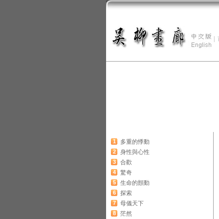
|
1
多重的悸動
2
身性與心性
3
合歡
4
驚奇
5
生命的顫動
6
探索
7
母儀天下
8
茫然