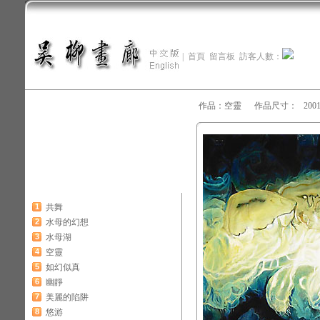
|
首頁
留言板
訪客人數：
作品：空靈 作品尺寸： 200
1
共舞
2
水母的幻想
3
水母湖
4
空靈
5
如幻似真
6
幽靜
7
美麗的陷阱
8
悠游