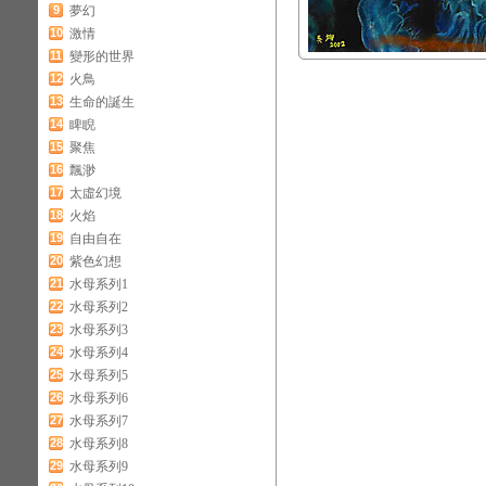
9
夢幻
10
激情
11
變形的世界
12
火鳥
13
生命的誕生
14
睥睨
15
聚焦
16
飄渺
17
太虛幻境
18
火焰
19
自由自在
20
紫色幻想
21
水母系列1
22
水母系列2
23
水母系列3
24
水母系列4
25
水母系列5
26
水母系列6
27
水母系列7
28
水母系列8
29
水母系列9