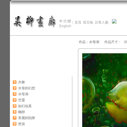
|
首頁
留言板
訪客人數：
作品：水母湖 作品尺寸： 20
1
共舞
2
水母的幻想
3
水母湖
4
空靈
5
如幻似真
6
幽靜
7
美麗的陷阱
8
悠游