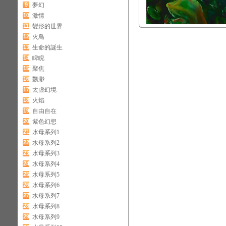
9
夢幻
10
激情
11
變形的世界
12
火鳥
13
生命的誕生
14
睥睨
15
聚焦
16
飄渺
17
太虛幻境
18
火焰
19
自由自在
20
紫色幻想
21
水母系列1
22
水母系列2
23
水母系列3
24
水母系列4
25
水母系列5
26
水母系列6
27
水母系列7
28
水母系列8
29
水母系列9