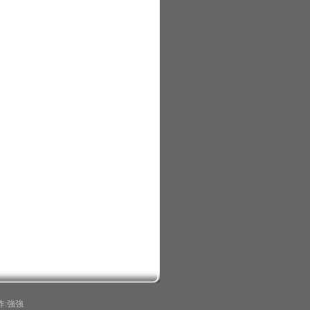
制作:強強