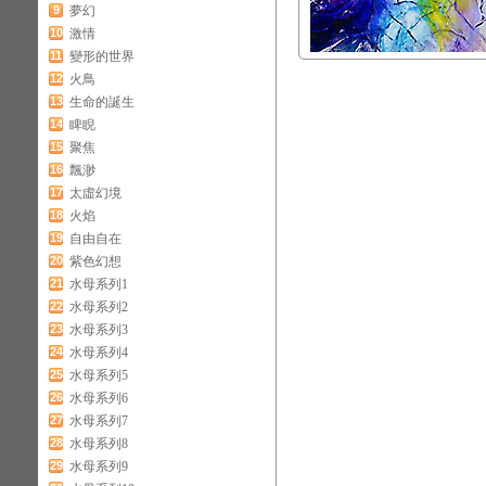
9
夢幻
10
激情
11
變形的世界
12
火鳥
13
生命的誕生
14
睥睨
15
聚焦
16
飄渺
17
太虛幻境
18
火焰
19
自由自在
20
紫色幻想
21
水母系列1
22
水母系列2
23
水母系列3
24
水母系列4
25
水母系列5
26
水母系列6
27
水母系列7
28
水母系列8
29
水母系列9