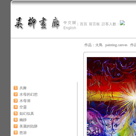
|
首頁
留言板
訪客人數：
作品：火鳥 painting.canvas 作
1
共舞
2
水母的幻想
3
水母湖
4
空靈
5
如幻似真
6
幽靜
7
美麗的陷阱
8
悠游