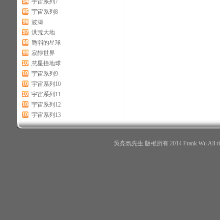
94
宇宙系列7
95
宇宙系列8
96
波濤
97
洪荒大地
98
脆弱的星球
99
寂靜世界
100
慧星撞地球
101
宇宙系列9
102
宇宙系列10
103
宇宙系列11
104
宇宙系列12
105
宇宙系列13
吳亮氛先生 版權所有 2014 Frank Wu All r