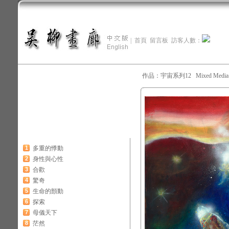
|
首頁
留言板
訪客人數：
作品：宇宙系列12 Mixed Media
1
多重的悸動
2
身性與心性
3
合歡
4
驚奇
5
生命的顫動
6
探索
7
母儀天下
8
茫然