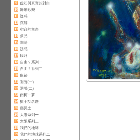
9
虛幻與真實的對白
10
舞動歡樂
11
疑惑
12
沉醉
13
宿命的無奈
14
祭品
15
期盼
16
誘惑
17
膜拜
18
自由？系列一
19
自由？系列二
20
痕跡
21
迴聲(一)
22
迴聲(二)
23
南柯一夢
24
數十功名塵
25
塵與土
26
太陽系列一
27
太陽系列二
28
我們的地球
29
我們的地球系列二