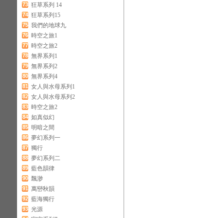
73
狂草系列 14
74
狂草系列15
75
我們的地球九
76
時空之旅1
77
時空之旅2
78
無界系列1
79
無界系列2
80
無界系列4
81
女人與水母系列1
82
女人與水母系列2
83
時空之旅2
84
如真似幻
85
明暗之間
86
夢幻系列一
87
獨行
88
夢幻系列二
89
藍色韻律
90
飄渺
91
萬巒秋韻
92
藍海獨行
93
光源